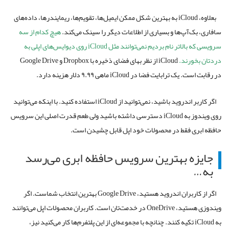
بعلاوه، iCloud به بهترین شکل ممکن ایمیل‌ها، تقویم‌ها، ریمایندرها، داده‌های
سافاری، بک‌آپ‌ها و بسیاری از اطلاعات دیگر را سینک می‌کند.
هیچ کدام از سه
سرویسی که بالاتر نام بردیم نمی‌توانند مثل iCloud روی دیوایس‌های اپلی به
دردتان بخورند.
iCloud از نظر بهای فضای ذخیره با Dropbox و Google Drive
در رقابت است. یک ترابایت فضا در iCloud ماهی ۹.۹۹ دلار هزینه دارد.
اگر کاربر اندروید باشید، نمی‌توانید از iCloud استفاده کنید. با اینکه می‌توانید
روی ویندوز به iCloud دسترسی داشته باشید ولی طعم قدرت اصلی این سرویس
حافظه ابری فقط در محصولات خود اپل قابل چشیدن است.
جایزه بهترین سرویس حافظه ابری می‌رسد
به…
اگر از کاربران اندروید هستید، Google Drive بهترین انتخاب شماست. اگر
ویندوزی هستید، OneDrive در خدمت‌تان است. کاربران محصولات اپل می‌توانند
به iCloud تکیه کنند. چنانچه با مجموعه‌ای از این پلتفرم‌ها کار می‌کنید نیز،