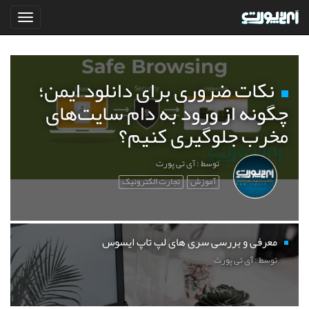
نکات ضروری برای دانلود ایمن؛
چگونه از ورود به دام سایت‌های
مخرب جلوگیری کنیم؟
توسط : آی تی پورت
آموزش
تجارت الکترونیک
معرفی و بررسی سری های لپ تاپ ایسوس
توسط : آی تی پورت