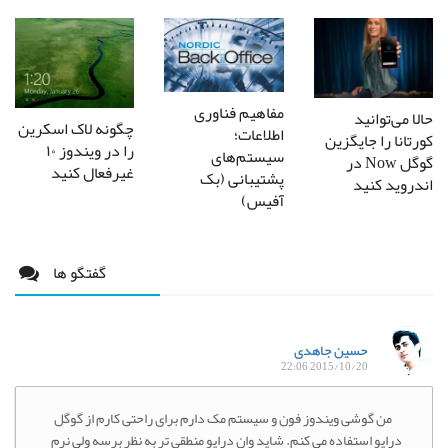
مفاهیم فناوری
حالا می‌توانید
چگونه لاک اسکرین
اطلاعات؛
کورتانا را جایگزین
را در ویندوز ۱۰
سیستم‌های
گوگل Now در
غیرفعال کنید
پشتیبانی (بک
اندروید کنید
آفیس)
گفتگو ها
حسین جاهدی
2015/10/20 22:06
من گوشی ویندوز فون و سیستم مک دارم برای راحتی کارم از گوگل
درایو استفاده می کنم. شاید وان درایو منطقی تر به نظر برسه ولی نرم