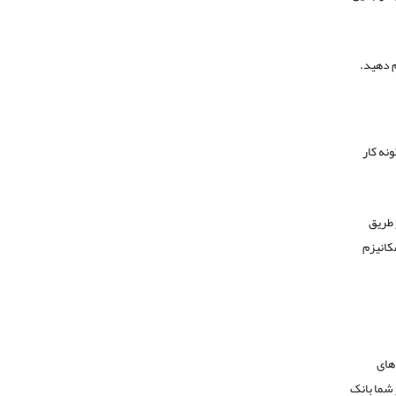
م دهید.
ونه کار
از طریق
مکانیزم
 های
 شما بانک