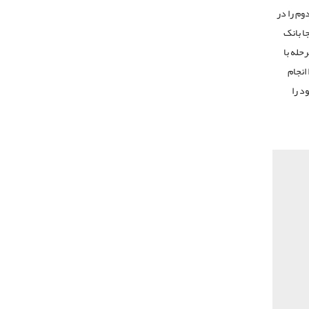
م را در
اینجا بانک
حله با
انجام
د را