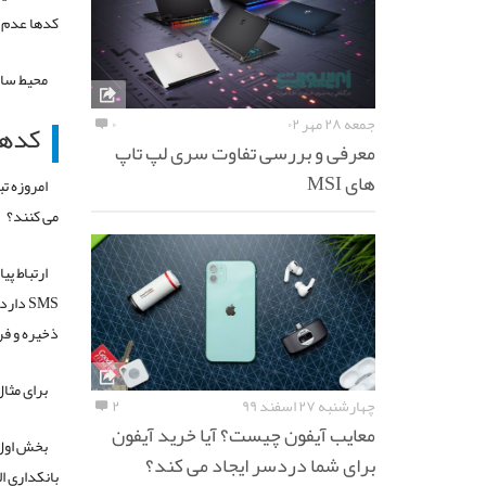
کدها عدم 
محیط ساد
جمعه ۲۸ مهر ۰۲
۰
کدهای USSD چگونه 
معرفی و بررسی تفاوت سری لپ تاپ
های MSI
امروزه تب
می کنند؟
SMS د
ذخیره و فرستادن م
برای مثال شماره گ
چهارشنبه ۲۷ اسفند ۹۹
۲
معایب آیفون چیست؟ آیا خرید آیفون
برای شما دردسر ایجاد می کند؟
بانکداری ا