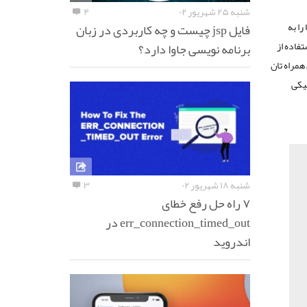
شنبه ۲۵ شهریور ۰۲
۴
را به
فایل jsp چیست و چه کاربردی در زبان
تفاده از
برنامه نویسی جاوا دارد؟
همراه تان
نیکی
شنبه ۱۸ شهریور ۰۲
۳
۷ راه حل رفع خطای
err_connection_timed_out در
اندروید