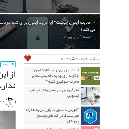
معایب آیفون چیست؟ آیا خرید آیفون برای شما دردسر
می کند؟
توسط : آی تی پورت
بیشتر خوانده شده اند
اندروید
از ای
نکات ضروری برای دانلود ایمن؛
چگونه از ورود به دام سایت‌های
نداری
مخرب جلوگیری کنیم؟
معرفی و بررسی سری های لپ تاپ
ایسوس
حس
آموزش دستورات پاورشل به همراه
فهرست کامل کد های ویندوز
پاورشل