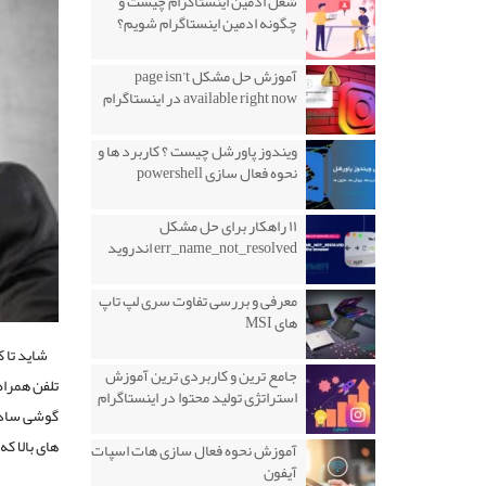
شغل ادمین اینستاگرام چیست و
چگونه ادمین اینستاگرام شویم؟
آموزش حل مشکل page isn’t
available right now در اینستاگرام
ویندوز پاورشل چیست ؟ کاربرد ها و
نحوه فعال سازی powershell
۱۱ راهکار برای حل مشکل
err_name_not_resolved اندروید
معرفی و بررسی تفاوت سری لپ تاپ
های MSI
شاید تا ک
جامع ترین و کاربردی ترین آموزش
تلفن همراه 
استراتژی تولید محتوا در اینستاگرام
گوشی ساده 
های بالا که
آموزش نحوه فعال سازی هات اسپات
آیفون