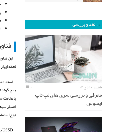
خ
پ
م
:: نقد و بررسی
ا
فناوری SSD
این فناو
لحظه ای از
شنبه ۱۶ دی ۰۲
۰
معرفی و بررسی سری های لپ تاپ
با علامت س
ایسوس
اعتبار سی
نوع استفاده از
SD