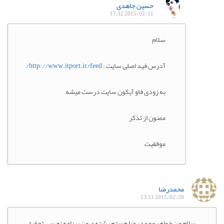
حسین جاهدی
2015/02/11 17:32
سلام
آدرس فید اصلی سایت :
http://www.itport.ir/feed/
به زودی فاو آیکون سایت درست میشه
ممنون از تذکر
موفقیت
محمدرضا
2015/02/28 13:51
سلام من خواهر محمد رضا هستم رشته ی من برنامه نویسی تحقیق