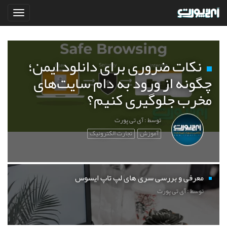
نکات ضروری برای دانلود ایمن؛
چگونه از ورود به دام سایت‌های
مخرب جلوگیری کنیم؟
توسط : آی تی پورت
آموزش
تجارت الکترونیک
معرفی و بررسی سری های لپ تاپ ایسوس
توسط : آی تی پورت