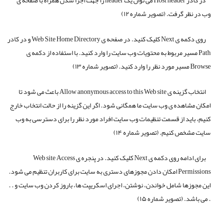
در کادر Host header می توان یک header را جهت اجرا شدن همراه با صفحه ی
وب در نظر گرفت. (تصویر شماره ۱۲)
روی دکمه ی Next کلیک کنید. در صفحه ی Web Site Home Directory و در کادر
Path مسیر مربوط به محتویات وب سایت را وارد کنید. با استفاده از دکمه ی
Browse مسیر مورد نظر را وارد کنید. (تصویر شماره ۱۳)
انتخاب گزینه ی Allow anonymous access to this Web site باعث می شود تا
امکان مشاهده ی وب سایت ما همگانی شود. اگر این گزینه را از حالت انتخاب خارج
کنیم، باید از قسمت تنظیمات وب سایت افراد مورد نظر را برای دسترسی به وب
سایت مشخص کنیم. (تصویر شماره ۱۴)
برای ادامه روی دکمه ی Next کلیک کنید. در پنجره ی Web site Access
Permissions امکان دادن مجوزهای دستری به سایت برای کاربران تنظیم می شود.
این مجوزها شامل خواندن، نوشتن، اجرای اسکریپت ها، باروز کردن وب سایت و . .
. می باشد. (تصویر شماره ۱۵)