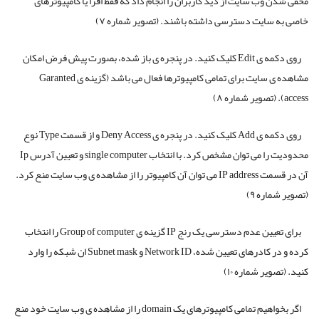
مخفی شدن وب سایت از دید کاربران را انجام داد که فقط افرا یا کامپیوترهای
خاصی به سایت دسترسی داشته باشند. (تصویر شماره ۷)
روی دکمه ی Edit کلیک کنید. در پنجره ی باز شده، بصورت پیش فرض امکان
مشاهده ی سایت برای تمامی کامپیوترها فعال می باشد (گزینه ی Garanted
access). (تصویر شماره ۸)
روی دکمه ی Add کلیک کنید. در پنجره ی Deny Access و از قسمت Type نوع
محدودیت را می توان مشخص کرد. با انتخاب single computer و تعیین آدرس Ip
آن در قسمت IP address می توان آن کامپیوتر را از مشاهده ی وب سایت منع کرد.
(تصویر شماره ۹)
برای تعیین عدم دسترسی یک رنج IP گزینه ی Group of computer را انتخاب
کرده و در کادرهای تعیین شده، Network ID و Subnet mask ان شبکه را وارد
کنید. (تصویر شماره ۱۰)
اگر بخواهیم تمامی کامپیوترهای یک domain را از مشاهده ی وب سایت خود منع