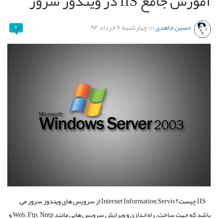
آموزش جامع IIS در ویندوز سرور
حسین جاهدی
:::
چهارشنبه ۶ خرداد ۹۴
۷
IIS چیست؟ Internet Information Servis از سرویس های ویندوز سرور می
باشد که جهت ساخت، راه اندازی و ویرایش سرویس هایی مانند Web، Ftp، Nntp و