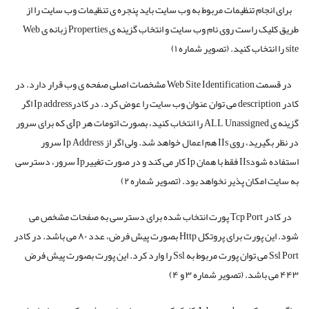
برای انجام تنظیمات مربوط به وب سایت باید پنجره ی تنظیمات وب سایت را از
طریق کلیک راست روی نام وب سایت و انتخاب گزینه ی Properties زبانه ی Web
site را انتخاب کنید. (تصویر شماره ۱)
در قسمت Web Site Identification مشخصات اصلی صفحه ی وب قرار دارد. در
کادر description می توان عنوان وب سایت را عوض کرد. در کادرIp address اگر
گزینه ی ALL Unassigned را انتخاب کنید، بصورت اتومات هر Ipی که برای سرور
در نظر بگیرید، روی IIs هم اعمال خواهد شد. ولی اگر از Ip Address سرور
استفاده شودIIs فقط با همان Ip کار می کند و در صورت تغییرIp سرور، دسترسی
به سایت امکان پذیر نخواهد بود. (تصویر شماره ۲)
در کادر Tcp Port پورت انتخاب شده برای دسترسی به صفحات مشخص می
شود. این پورت برای پروتکل Http بصورت پیش فرض، عدد ۸۰ می باشد. در کادر
Ssl Port می توان پورت مربوط به Ssl را وارد کرد. این پورت بصورت پیش فرض
۴۴۳ می باشد. (تصویر شماره ۳ و ۴)