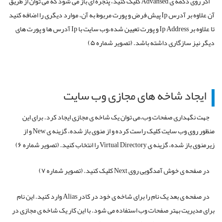
اگر روی دکمه ی Advansed کلیک کنید، پنجره ای باز می شود که می توان از طریق
آن علاوه بر آدرس Ip پیش فرض و پورت مربوط به آن، موارد دیگری را اضافه کنید
تا علاوه بر Ip Address و پورت تعیین شده،وب سایت با Ip آدرس ها و پورت های
دیگر نیز سازگاری داشته باشد. (تصویر شماره ۵)
ایجاد شاخه های مجازی وب سایت
جهت نگهداری صفحات وب،می توان یک شاخه ی مجازی ایجاد کرد. برای این
منظور روی وب سایت کلیک راست کرده و از منوی باز شده، گزینه ی New و از
زیرمنوی باز شده، گزینه ی Virtual Directory را انتخاب کنید. (تصویر شماره ۶)
در صفحه ی خوش آمدگویی روی Next کلیک کنید. (تصویر شماره ۷)
در صفحه ی بعد یک نام را برای شاخه ی خود در کادر Alias وارد کنید. این نام
برای مدیریت بهتر صفحات وب استفاده می شود. با این کار یک شاخه ی مجازی در