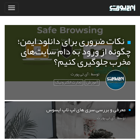
نکات ضروری برای دانلود ایمن؛
چگونه از ورود به دام سایت‌های
مخرب جلوگیری کنیم؟
توسط : آی تی پورت
آموزش
تجارت الکترونیک
معرفی و بررسی سری های لپ تاپ ایسوس
توسط : آی تی پورت