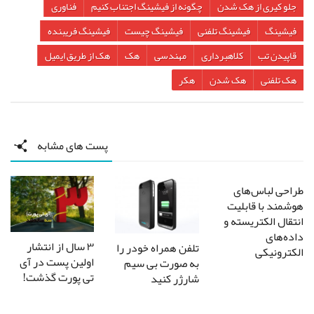
جلو کیری از هک شدن
چگونه از فیشینگ اجتناب کنیم
فناوری
فیشینگ
فیشینگ تلفنی
فیشینگ چیست
فیشینگ فریبنده
قاپیدن تب
کلاهبرداری
مهندسی
هک
هک از طریق ایمیل
هک تلفنی
هک شدن
هکر
پست های مشابه
طراحی لباس‌های
هوشمند با قابلیت
انتقال الکتریسته و
داده‌های
۳ سال از انتشار
تلفن همراه خودر را
الکترونیکی
اولین پست در آی
به صورت بی سیم
تی پورت گذشت!
شارژر کنید