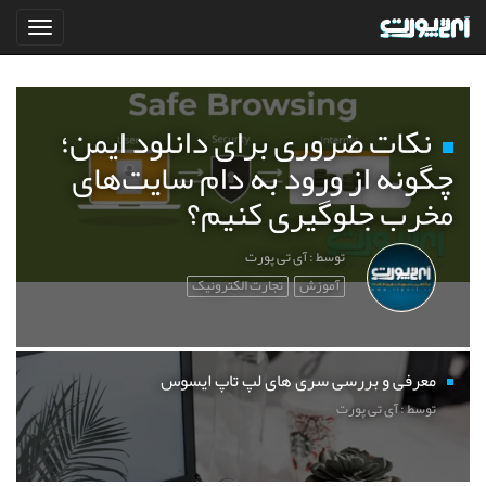
نکات ضروری برای دانلود ایمن؛
چگونه از ورود به دام سایت‌های
مخرب جلوگیری کنیم؟
توسط : آی تی پورت
آموزش
تجارت الکترونیک
معرفی و بررسی سری های لپ تاپ ایسوس
توسط : آی تی پورت