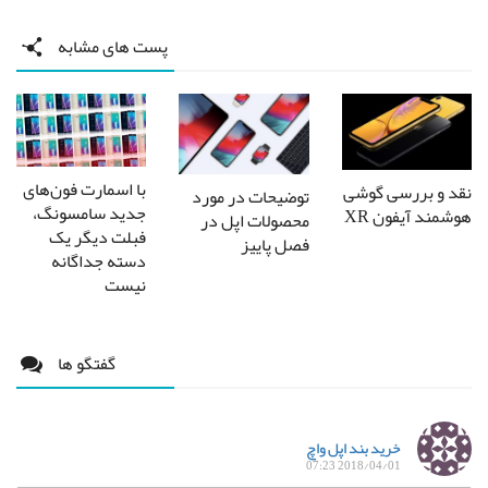
پست های مشابه
با اسمارت فون‌های
نقد و بررسی گوشی
توضیحات در مورد
جدید سامسونگ،
هوشمند آیفون XR
محصولات اپل در
فبلت دیگر یک
فصل پاییز
دسته جداگانه
نیست
گفتگو ها
خرید بند اپل واچ
2018/04/01 07:23