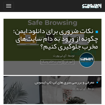
نکات ضروری برای دانلود ایمن؛
چگونه از ورود به دام سایت‌های
مخرب جلوگیری کنیم؟
توسط : آی تی پورت
آموزش
تجارت الکترونیک
معرفی و بررسی سری های لپ تاپ ایسوس
توسط : آی تی پورت