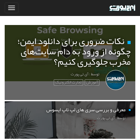
نکات ضروری برای دانلود ایمن؛
چگونه از ورود به دام سایت‌های
مخرب جلوگیری کنیم؟
توسط : آی تی پورت
آموزش
تجارت الکترونیک
معرفی و بررسی سری های لپ تاپ ایسوس
توسط : آی تی پورت