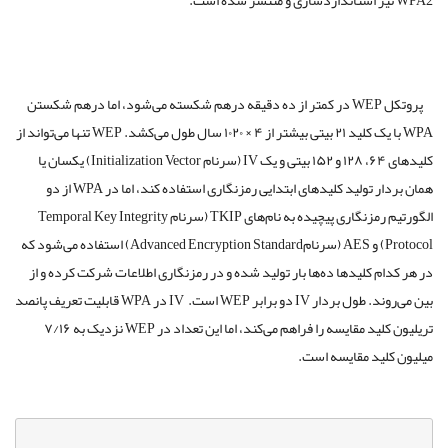
پروتکل WEP در کمتر از ده دقیقه درهم شکسته می‌شود، اما درهم شکستن
WPA با یک کلید ۲۱ بیتی بیشتر از ۴ × ۱۰۲۰ سال طول می‌کشد. WEP تنها می‌تواند از
کلیدهای ۶۴، ۱۲۸ و ۱۵۲ ‌بیتی و یک IV (سرنام Initialization Vector) یکسان یا
همان بردار تولید کلیدهای ابتدایی رمزنگاری استفاده ‌کند، اما در WPA از دو
الگورتیم رمزنگاری پیچیده به نام‌های TKIP (سرنام Temporal Key Integrity
Protocol) و AES (سرنامAdvanced Encryption Standard) استفاده می‌شود که
در هر کدام کلیدها ده‌ها بار تولید شده و در رمزنگاری اطلاعات شرکت کرده و از
بین می‌روند. طول بردار IV دو برابر WEP است. IV در WPA قابلیت تعریف پانصد
تریلیون کلید مقایسه را فراهم می‌کند، اما این تعداد در WEP نزدیک به ۷/۱۶
میلیون کلید مقایسه است.