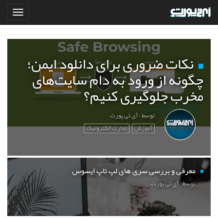
نکات ضروری برای دانلود ایمن؛
چگونه از ورود به دام سایت‌های
مخرب جلوگیری کنیم؟
توسط : آی تی پورت
آموزش
تجارت الکترونیک
معرفی و بررسی سری های لپ تاپ ایسوس
توسط : آی تی پورت