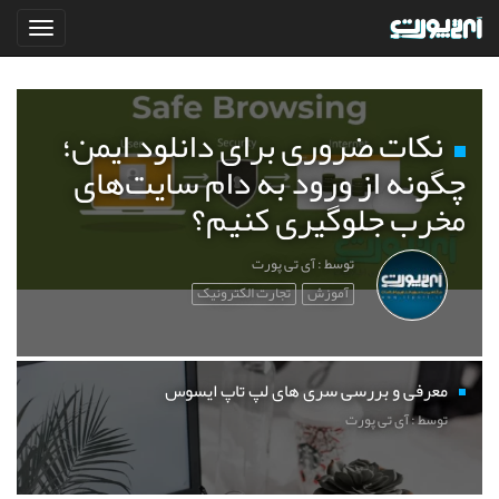
نکات ضروری برای دانلود ایمن؛
چگونه از ورود به دام سایت‌های
مخرب جلوگیری کنیم؟
توسط : آی تی پورت
آموزش
تجارت الکترونیک
معرفی و بررسی سری های لپ تاپ ایسوس
توسط : آی تی پورت