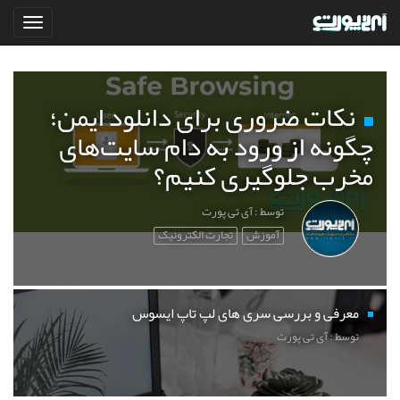
نکات ضروری برای دانلود ایمن؛
چگونه از ورود به دام سایت‌های
مخرب جلوگیری کنیم؟
توسط : آی تی پورت
آموزش
تجارت الکترونیک
معرفی و بررسی سری های لپ تاپ ایسوس
توسط : آی تی پورت