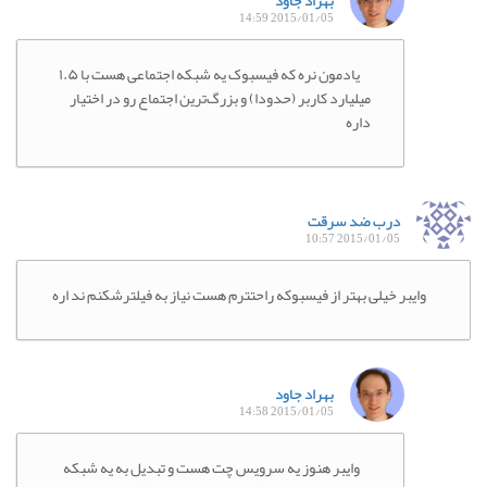
بهراد جاود
2015/01/05 14:59
یادمون نره که فیسبوک یه شبکه اجتماعی هست با ۱.۵
میلیارد کاربر (حدودا) و بزرگ‌ترین اجتماع رو در اختیار
داره
درب ضد سرقت
2015/01/05 10:57
وایبر خیلی بهتر از فیسبوکه راحتترم هست نیاز به فیلترشکنم ند اره
بهراد جاود
2015/01/05 14:58
وایبر هنوز یه سرویس چت هست و تبدیل به یه شبکه