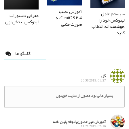
آموزش نصب
سیستم عامل
معرفی دستورات
CentOS 6.4 به
لینوکس خود را
لینوکس – بخش اول
صورت متنی
هوشمندانه انتخاب
کنید
گفتگو ها
گل
2019/01/27 20:38
بسیار عالی بود ممنون از سایت خوبتون
آموزش غیر حضوری انجام پایان نامه
2019/02/16 11:21