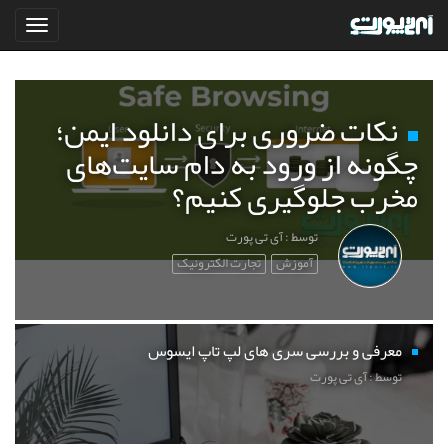
نکات ضروری برای دانلود ایمن؛
چگونه از ورود به دام سایت‌های
مخرب جلوگیری کنیم؟
توسط : آی تی پورت
آموزش
تجارت الکترونیک
معرفی و بررسی سری های لپ تاپ ایسوس
توسط : آی تی پورت