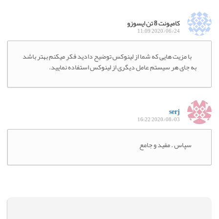
کامیونت 8 تن ایسوزو
2020/06/24 11:09
با مزیت هایی که شما از لینوکس توضیح دادید فکر میکنم بهتر باشد
به جای هر سیستم عامل دیگری از لینوکس استفاده نمایید.
serj
2020/08/03 16:22
سپاس . مفید و جامع