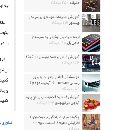
دقیقه!
۲۵۰ دیدگاه
به اب
آموزش تنظیمات مودم وایرلس در
مثل
ویندوز
۲۱۴ دیدگاه
بتون
ارتقا سیمبین نوکیا را به سیستم
را در
عامل بل
۱۹۵ دیدگاه
آموزش کامل برنامه نویسی ++C & C
فنا
۱۷۴ دیدگاه
ازشو
حل مشکل قطعی اینترنت با بروز
کنیم.
رسانی Firmware ( آپدیت مودم )
۱۵۹ دیدگاه
و جال
آموزش قدم به قدم نصب پی اچ پی و
کنیم
آپاچی در اوبونتو
۱۳۴ دیدگاه
چگونه مهارت یادگیری خودمان را
فناوری نا
افزایش دهیم؟ – قسمت دوم
۷۲
دیدگاه