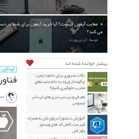
معایب آیفون چیست؟ آیا خرید آیفون برای شما دردسر
می کند؟
توسط : آی تی پورت
بیشتر خوانده شده اند
گوناگون
فناور
نکات ضروری برای دانلود ایمن؛
چگونه از ورود به دام سایت‌های
مخرب جلوگیری کنیم؟
حس
معرفی و بررسی سری های لپ تاپ
ایسوس
آموزش دستورات پاورشل به همراه
فهرست کامل کد های ویندوز
پاورشل