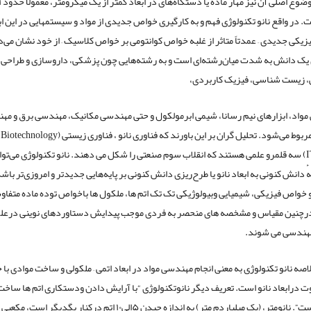
ت. در واقع نانو تکنولوژی فهم و به کارگیری خواص جدیدی از مواد و سیستمهایی در این ا
یزیکی جدیدی – عمدتاً متاثر از غلبه خواص کوانتومی بر خواص کلاسیک – از خود نشان می‌
 یک دانش به شدت میان‌رشته‌ای است و به رشته‌هایی چون پزشکی، داروسازی و طراحی د
 زیست شناسی، فیزیک کاربردی،
واد، ابزارهای نیم رسانا، شیمی ابرمولکول و حتی مهندسی مکانیک، مهندسی برق و مه
ش
اطلاعات (IT) سه قلمرو علمی هستند که انقلاب سوم صنعتی را شکل می دهند. نانو تکنولوژی می‌توا
ٔ دانش کنونی به ابعاد نانو یا طرح‌ریزی دانش کنونی بر پایه‌هایی جدیدتر و امروزی‌تر باش
 خواص فیزیکی، شیمیایی وبیولوژیکی تک تک اتم ها، ملکول ها باخواص توده ماده متفا
درچنین مقیاس و مشخصه های منحصر به فردی موجب پیدایش دستاوردهای نوینی درعل
هندسی می شوند.
اصه نانو تکنولوژی به معنی انجام مهندسی مواد در ابعاد اتمی – ملکولی و ساخت موادی با
اوت درابعاد نانو است. تعریف دیگر نانوتکنولوژی “با آرایش دادن ودستکاری اتم ها ساخت
مورد نظراست”. نانومتر، (یک میلیاردم متر) به اندازه چیدن ۵الی۱۰ اتم درکنار یگدیگر اس