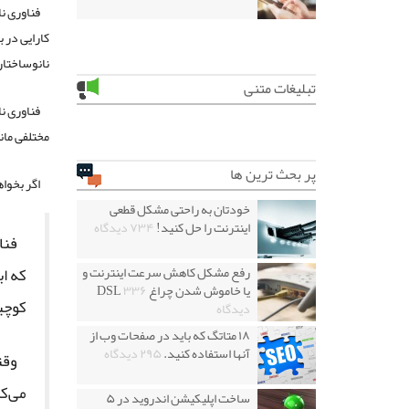
فناوری ن
کارایی در 
نانوساختاره
تبلیغات متنی
فناوری ن
مختلفی مان
پر بحث ترین ها
اگر بخوا
خودتان به راحتی مشکل قطعی
اینترنت را حل کنید!
۷۳۴ دیدگاه
فنا
رفع مشکل کاهش سرعت اینترنت و
که ا
یا خاموش شدن چراغ DSL
۳۳۶
کوچی
دیدگاه
۱۸ متاتگ که باید در صفحات وب از
آنها استفاده کنید.
۲۹۵ دیدگاه
وقت
می‌کن
ساخت اپلیکیشن اندروید در ۵