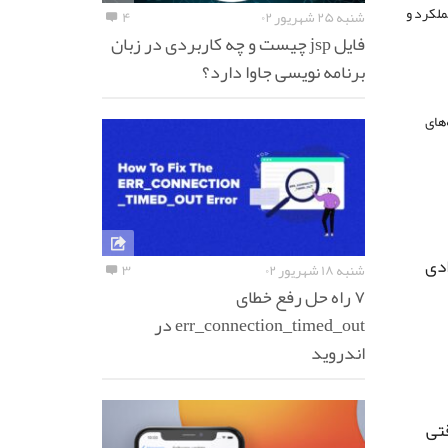
ملکرد و
شنبه ۲۵ شهریور ۰۲
۴
فایل jsp چیست و چه کاربردی در زبان
برنامه نویسی جاوا دارد؟
‌های
ادی
شنبه ۱۸ شهریور ۰۲
۳
۷ راه حل رفع خطای
err_connection_timed_out در
اندروید
قتی