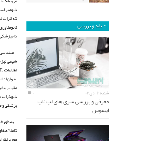
نانومتر اس
که اثرات ف
:: نقد و بررسی
نانوفناوری
دامپزشکی،
مهندسی م
عنوان ادامه
مقیاس نانو
شنبه ۱۶ دی ۰۲
۰
نانوذرات 
معرفی و بررسی سری های لپ تاپ
پزشکی و م
ایسوس
به طورخل
کاملا” متف