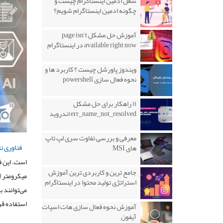
شغل ادمین اینستاگرام چیست و
چگونه ادمین اینستاگرام شویم؟
آموزش حل مشکل page isn’t
available right now در اینستاگرام
ویندوز پاورشل چیست ؟ کاربرد ها و
نحوه فعال سازی powershell
۱۱ راهکار برای حل مشکل
err_name_not_resolved اندروید
معرفی و بررسی تفاوت سری لپ تاپ
فناوری نا
های MSI
جامع ترین و کاربردی ترین آموزش
میکرومتر) 
استراتژی تولید محتوا در اینستاگرام
می‌توانند 
استفاده قر
آموزش نحوه فعال سازی هات اسپات
آیفون