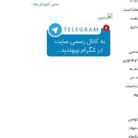
می‌دهد. موضوع اصلی آن نیز مهار ماده یا دستگاه‌های در ابعاد کمتر از یک میکرومتر، معمولاً حدود ۱ تا ۱۰۰
سایر آموزش ها »
بعاد است
دهند.
ارو،
ندسی
یمی نیز مربوط می‌شود. تحلیل گران بر این باورند که فناوری نانو ، فناوری زیستی (Biotechnology) و فناوری
ند به
د. در
وت است،
وم
 خواص
 مواد
ت، مکعبی باابعاد