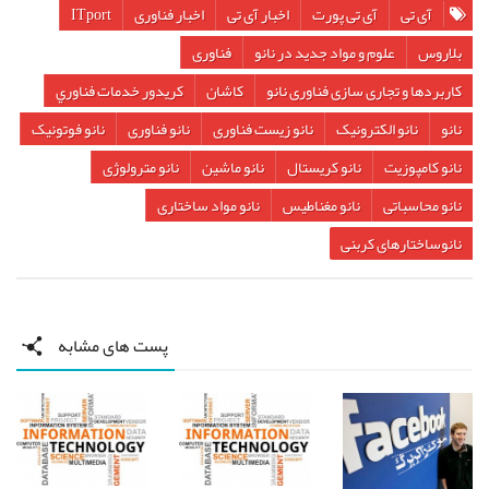
آی تی
آی تی پورت
اخبار آی تی
اخبار فناوری
ITport
بلاروس
علوم و مواد جدید در نانو
فناوری
کاربردها و تجاری سازی فناوری نانو
کاشان
کريدور خدمات فناوري
نانو
نانو الکترونیک
نانو زیست فناوری
نانو فناوری
نانو فوتونیک
نانو کامپوزیت
نانو کریستال
نانو ماشین
نانو مترولوژی
نانو محاسباتی
نانو مغناطیس
نانو مواد ساختاری
نانوساختارهای کربنی
پست های مشابه