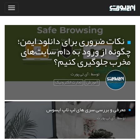
نکات ضروری برای دانلود ایمن؛
چگونه از ورود به دام سایت‌های
مخرب جلوگیری کنیم؟
توسط : آی تی پورت
آموزش
تجارت الکترونیک
معرفی و بررسی سری های لپ تاپ ایسوس
توسط : آی تی پورت