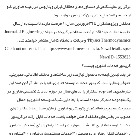
برگزاری نمایشگاهی از دستاوردهای محققان ایران و بلاروس در زمینه فناوری نانو
از جمله برنامه های جانبی این کنفرانس خواهد بود.
محققان و پژوهشگران تا ۳۱ فروردین سال ۹۱ فرصت دارند تا نسبت به ارسال
خلاصه مقالات خود اقدام کنند. مقالات برگزیده در مجله “Journal of Engineering
Physics Thermodynamics” و مجلات دانشگاه کاشان منتشر خواهند شد.
Check out more details at;http://www.mehrnews.com/fa/NewsDetail.aspx?
NewsID=1553823
کریدور خدمات فناوری چیست؟
فرآیند تبدیل ایده به محصول نیازمند زیرساخت‌های مختلف اطلاعاتی، مدیریتی،
حقوقی و مالی است. کریدور خدمات توسعه فناوری نانو با در نظر گرفتن همه این
نیازمندی‌ها اقدام به استقرار واحدهای فعال در حوزه خدمات تخصصی فناوری در
یک مجموعه متمرکز نموده است. با ایجاد این شبکه توسعه فناوری و اعمال
مدیریت صحیح بر فعالیت‌های پژوهشی و فناوری، زمان رسیدن به دستاوردهای
مطلوب در بخش‌های مختلف کاهش خواهد یافت. خدمات قابل ارائه در کریدور
خدمات توسعه فناوری نانو شامل موارد زیر است: ۱٫مترولوژی (سنجش مقیاس)
۲٫خدمات انتقال فناوری به صنعت ۳٫خدمات مستندسازی فناوری ۴٫مشاوره و