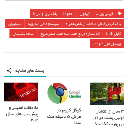
آی تی پورت
آی‌فون
ITport
بلک بری او اس 6
پاک کردن کامل اطلاعات از تلفن همراه
سیستم عامل اندروید
سیمبیان
کابل USB
کد ستاره مربع هفت سه هفت صفر مربع
نسخه پشتیبان
ویندوز فون 7 و 5/7
پست های مشابه
ملاحظات امنیتی و
گوگل کروم در
۳ سال از انتشار
پیش‌بینی‌های سال
عرض ۵ دقیقه هک
اولین پست در آی
۲۰۱۲
شد!
تی پورت گذشت!