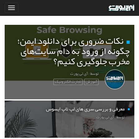
نکات ضروری برای دانلود ایمن؛
چگونه از ورود به دام سایت‌های
مخرب جلوگیری کنیم؟
توسط : آی تی پورت
آموزش
تجارت الکترونیک
معرفی و بررسی سری های لپ تاپ ایسوس
توسط : آی تی پورت