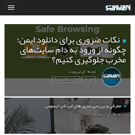
نکات ضروری برای دانلود ایمن؛
چگونه از ورود به دام سایت‌های
مخرب جلوگیری کنیم؟
توسط : آی تی پورت
آموزش
تجارت الکترونیک
معرفی و بررسی سری های لپ تاپ ایسوس
توسط : آی تی پورت