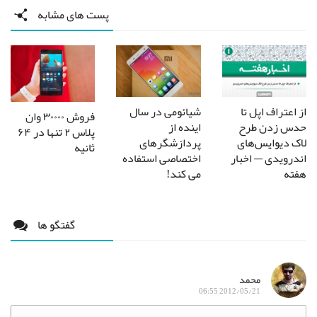
پست های مشابه
شیائومی در سال
از اعتراف اپل تا
فروش ۳۰۰۰۰ وان
اینده از
حدس زدن طرح
پلاس ۲ تنها در ۶۴
پردازشگرهای
لاک دیوایس‌های
ثانیه
اختصاصی استفاده
اندرویدی — اخبار
می کند!
هفته
گفتگو ها
محمد
2012/05/21 06:55