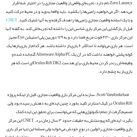
Zero Latency نام دارد، تجربه‌ای واقعی از واقعیت مجازی را در اختیار شما قرار
می‌دهد: اگر می‌خواهید زامبی‌ها را بکشید، باید واقعا بدوید و در محیط حرکت کنید
و با یک اسلحه واقعیت مجازی زامبی‌ها را هدف گرفته و به آنها شلیک کنید.
CNET
قبل از بازگشایی این مرکز بازی شانس این را داشته که تجربه‌اش کند. به گفته آنها
این مرکز بازی ۴۳۰۰ فوت مربع فضا دارد و به ۱۲۹ دوربین پلی استیشن Eye مجهز
است. هر بازی می‌تواند تا حداکثر ۶ بازی‌باز داشته باشد. هر کدام از بازی‌بازها یک
کوله پشتی خواهند داشت که در آن یک Alienware Alpha PC گنجانده شده و
وظیفه‌اش رندر کردن محیط بازی برای هدست Oculus Rift DK2ای است که هر
بازی‌باز به چشم دارد.
Scott Vandonkelaar، سازنده این مرکز بازی واقعیت مجازی، قبل از اینکه پروژه
Oculus Rift در کیک استارتر کلید بخورد چنین ایده‌ای به ذهنش رسیده بود ولی
تصمیم گرفت از تمام تکنولوژی‌هایی که می‌توانست برای تحقق این ایده کمک
بگیرد؛ ایده‌ای که پیوستنش به حقیقت حدود ۳ سال زمان برد. CNET این مرکز
بازی واقعیت مجازی را اولین در نوع خودش می‌خواند ولی مسلما این تنها مرکز بازی