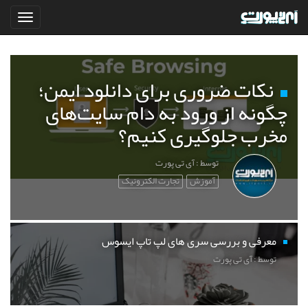
نکات ضروری برای دانلود ایمن؛
چگونه از ورود به دام سایت‌های
مخرب جلوگیری کنیم؟
توسط : آی تی پورت
آموزش
تجارت الکترونیک
معرفی و بررسی سری های لپ تاپ ایسوس
توسط : آی تی پورت