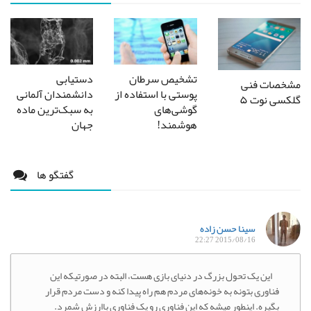
تشخیص سرطان
دستیابی
مشخصات فنی
پوستی با استفاده از
دانشمندان آلمانی
گلکسی نوت ۵
گوشی‌های
به سبک‌ترین ماده
هوشمند!
جهان
گفتگو ها
سینا حسن زاده
2015/08/16 22:27
این یک تحول بزرگ در دنیای بازی هست، البته در صورتیکه این
فناوری بتونه به خونه‌های مردم هم راه پیدا کنه و دست مردم قرار
بگیره. اینطور میشه که این فناوری رو یک فناوری باارزش شمرد.