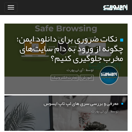
نکات ضروری برای دانلود ایمن؛
چگونه از ورود به دام سایت‌های
مخرب جلوگیری کنیم؟
توسط : آی تی پورت
آموزش
تجارت الکترونیک
معرفی و بررسی سری های لپ تاپ ایسوس
توسط : آی تی پورت