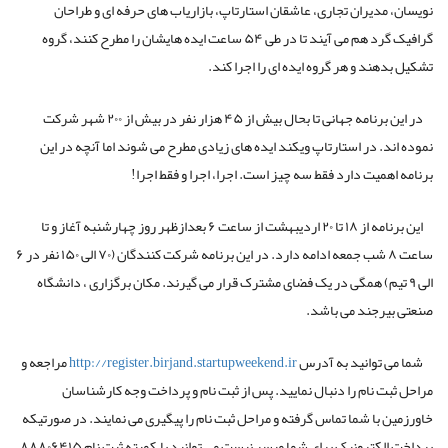
نویسان، مدیران تجاری، عاشقان استارتاپ، بازاریاب های حرفه ای و طراحان
گرافیک گرد هم می آیند تا در طی ۵۴ ساعت ایده هایشان را مطرح کنند، گروه
تشکیل بدهند و هر گروه ایده ای را اجرا کند.
در این برنامه جهانی تا بحال بیش از ۴۵ هزار نفر در بیش از ۲۰۰ شهر شرکت
نموده اند. در استارتاپ ویکند ایده های زیادی مطرح می شوند اما آنچه در این
برنامه اهمیت دارد فقط سه چیز است. اجرا، اجرا و فقط اجرا!
این برنامه از ۱۸ تا ۲۰ اردیبهشت از ساعت ۶ بعدازظهر روز چهارشنبه آغاز و تا
ساعت ۸ شب جمعه ادامه دارد. در این برنامه شرکت کنندگان (۷۰ الی ۱۵۰ نفر در ۶
الی ۹ تیم) همگی در یک فضای مشترک قرار می گیرند. مکان برگزاری ، دانشگاه
صنعتی بیرجند می باشد.
شما می توانید به آدرس
http://register.birjand.startupweekend.ir
مراجعه و
مراحل ثبت نام را دنبال نمایید. پس از ثبت نام و پرداخت وجه کارشناسان
خاورزمین با شما تماس گرفته و مراحل ثبت نام را پیگیری می نمایند. در صورتیکه
پرداخت الکترونیک برای شما میسر نیست می توانید با کمیته ثبت نام ۸۸۸۰۶۴۱۵