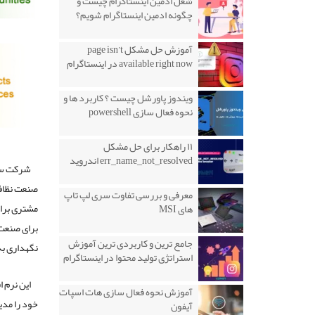
شغل ادمین اینستاگرام چیست و
چگونه ادمین اینستاگرام شویم؟
آموزش حل مشکل page isn’t
available right now در اینستاگرام
ویندوز پاورشل چیست ؟ کاربرد ها و
نحوه فعال سازی powershell
۱۱ راهکار برای حل مشکل
err_name_not_resolved اندروید
صنعت نظافت
معرفی و بررسی تفاوت سری لپ تاپ
های MSI
برای صنعت
جامع ترین و کاربردی ترین آموزش
نگهداری به
استراتژی تولید محتوا در اینستاگرام
این نرم 
آموزش نحوه فعال سازی هات اسپات
خود را مدی
آیفون