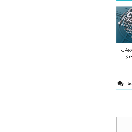
جیتال
شتری
ها