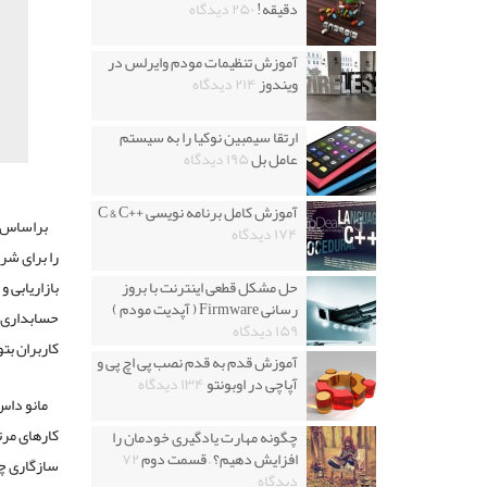
دقیقه!
۲۵۰ دیدگاه
آموزش تنظیمات مودم وایرلس در
ویندوز
۲۱۴ دیدگاه
ارتقا سیمبین نوکیا را به سیستم
عامل بل
۱۹۵ دیدگاه
آموزش کامل برنامه نویسی ++C & C
براساس ا
۱۷۴ دیدگاه
را برای شر
حل مشکل قطعی اینترنت با بروز
بازاریابی و
رسانی Firmware ( آپدیت مودم )
حسابداری 
۱۵۹ دیدگاه
کاربران بتو
آموزش قدم به قدم نصب پی اچ پی و
آپاچی در اوبونتو
۱۳۴ دیدگاه
مانو داس
کارهای مرت
چگونه مهارت یادگیری خودمان را
افزایش دهیم؟ – قسمت دوم
۷۲
سازگاری چن
دیدگاه