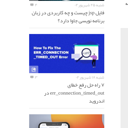
ه
شنبه ۲۵ شهریور ۰۲
۴
فایل jsp چیست و چه کاربردی در زبان
برنامه نویسی جاوا دارد؟
شنبه ۱۸ شهریور ۰۲
۳
۷ راه حل رفع خطای
err_connection_timed_out در
اندروید