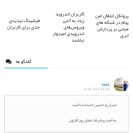
کاربران اندروید
پروتکل انتقال امن
فیشینگ تهدیدی
زیاد به آنتی
پیام در شبکه های
جدی برای کاربران
ویروس‌های
مبتنی بر پردازش
اندرویدی امیدوار
ابری
نباشند
گفتگو ها
reza
2013/10/04 10:46
مهران و حسین خسته نباشید
به امید پیشرفت های روز افزون