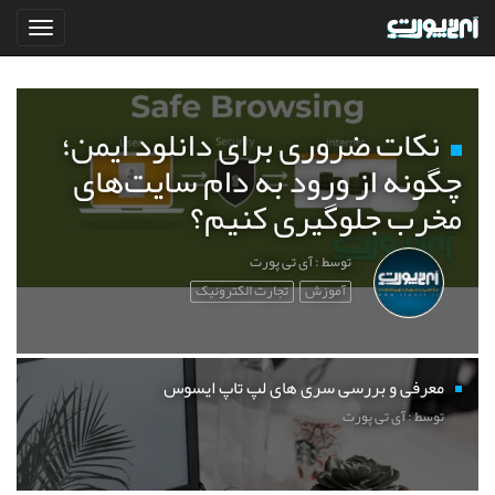
نکات ضروری برای دانلود ایمن؛
چگونه از ورود به دام سایت‌های
مخرب جلوگیری کنیم؟
توسط : آی تی پورت
آموزش
تجارت الکترونیک
معرفی و بررسی سری های لپ تاپ ایسوس
توسط : آی تی پورت