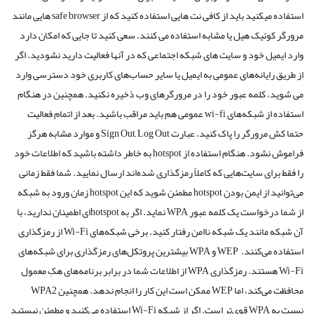
استفاده می­کنید باید از کافی نت هایی استفاده کنید که از safe browser هایی مانند
مرورگر کوئیک هیل یا مشابه استفاده می کنند. سعی کنید تا جایی که امکان دارد
وارد ایمیل خود و سایت های شبکه اجتماعی که در آنها فعالیت دارید نشودید. اگر
از طریق رایانه‌های عمومی به ایمیل یا سایر حساب‌های کاربری خود دسترسی وارد
می شوید، کلمه عبور خود را در مرورگرهای وب ذخیره نکنید. همچنین در هنگام
استفاده از شبکه‌های wi-fi عمومی هم باید مراقب باشید. بعد از اتمام فعالیت
حتما کش مرورگر را پاک کنید. عبارت Sign Out, Log Out و موارد مشابه هرگز
فراموش نشود. هنگام استفاده از hotspot به خاطر داشته باشید که اطلاعات خود
را فقط برای سایت‌هایی که کاملاً رمزگذاری شده‌اند ارسال نمایید. شما فقط زمانی
می‌توانید از ایمن بودن hotspot مطمئن شوید که این hotspot زمان ورود به شبکه
از شما درخواست یک کلمه عبور WPA نماید. اگر به hotspotای اطمینان ندارید، با
آن شبکه مانند یک شبکه ناامن رفتار کنید. برخی شبکه‌های Wi-Fi از رمزگذاری
استفاده می‌کنند. WEP و WPA بیشترین پروتکل‌های رمزگذاری برای شبکه‌های
Wi-Fi هستند. رمزگذاری WPA از اطلاعات شما در برابر برنامه‌های هکِ معمول
محافظت می‌کند، اما WEP ممکن است این کار را انجام ندهد. همچنین WPA2
نسبت به WPA قوی‌تر است. اگر از شبکه Wi-Fi استفاده می‌کنید و مطمئن نیستید