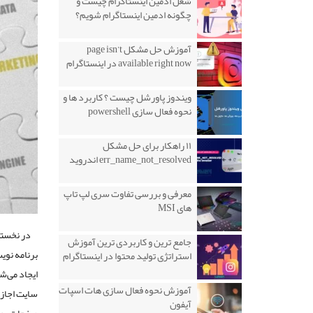
شغل ادمین اینستاگرام چیست و
چگونه ادمین اینستاگرام شویم؟
آموزش حل مشکل page isn’t
available right now در اینستاگرام
ویندوز پاورشل چیست ؟ کاربرد ها و
نحوه فعال سازی powershell
۱۱ راهکار برای حل مشکل
err_name_not_resolved اندروید
معرفی و بررسی تفاوت سری لپ تاپ
های MSI
در نخستین
جامع ترین و کاربردی ترین آموزش
استراتژی تولید محتوا در اینستاگرام
ایجاد می‌ش
آموزش نحوه فعال سازی هات اسپات
سایت اجازه
آیفون