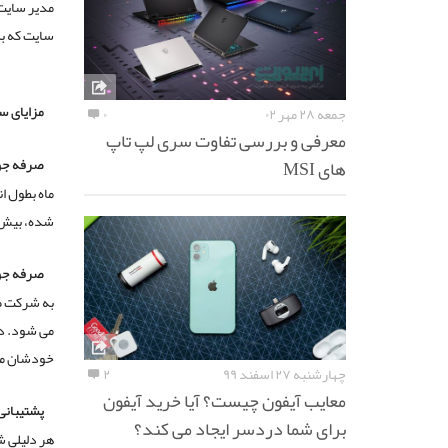
مدیر سایت 
سایت که ب
مزایای س
جمعه ۲۸ مهر ۰۲
۰
معرفی و بررسی تفاوت سری لپ تاپ
صرفه جو
های MSI
شده، بیش 
صرفه جوی
به شرکت طر
خودشان مطا
چهارشنبه ۲۷ اسفند ۹۹
۲
معایب آیفون چیست؟ آیا خرید آیفون
پشتیبانی 
برای شما دردسر ایجاد می کند؟
هر دلیلی ش