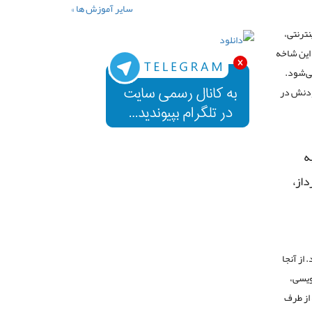
سایر آموزش ها »
نترنتی،
 این شاخه
اطلاق می‌شود.
 بودنش در
ه
داز،
از آنجا
نویسی،
 از طرف