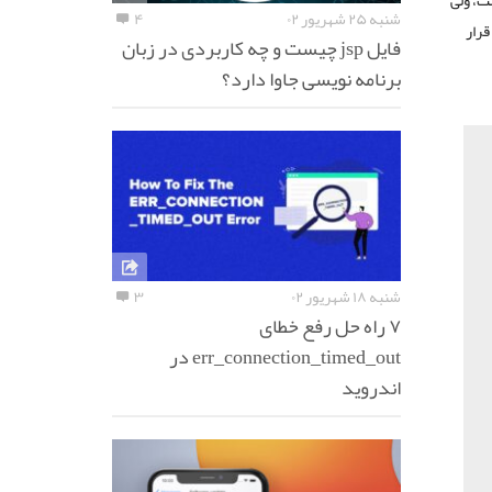
ت، ولی
شنبه ۲۵ شهریور ۰۲
۴
قرار
فایل jsp چیست و چه کاربردی در زبان
برنامه نویسی جاوا دارد؟
شنبه ۱۸ شهریور ۰۲
۳
۷ راه حل رفع خطای
err_connection_timed_out در
اندروید