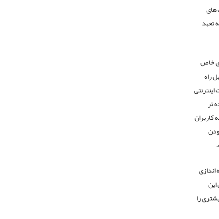
 های
ه تعهد
ای خاص
ل راه
 اینترنتی
ه تر
C ها حتی این امکان را به کاربران
زودن
.
ت هایشان را به کمک یک CMS خاص راه اندازی
 تمامی این
یشتری را