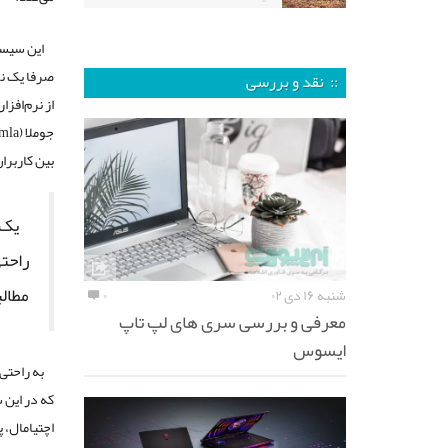
این سیست
صرفا یک نم
:: نقد و بررسی
بین کاربرا
یک 
راحتی
مطالب
شنبه ۱۶ دی ۰۲
۰
معرفی و بررسی سری های لپ تاپ
ایسوس
به راحتی
که در این 
اچتیامال، 