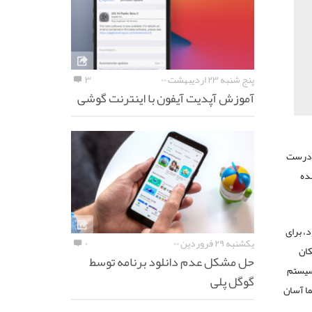
پنج شنبه ۲۳ اردیبهشت ۰۰
۳
آموزش آپدیت آیفون با اینترنت گوشی
، درست
هده
صار (CMS) نامیده می‌‌شود، برای
یکشنبه ۲۹ فروردین ۰۰
۰
کان
حل مشکل عدم دانلود برنامه توسط
 سیستم
گوگل پلی
ما آسان