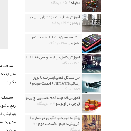
دقیقه!
۲۵۰ دیدگاه
آموزش تنظیمات مودم وایرلس در
ویندوز
۲۱۴ دیدگاه
ارتقا سیمبین نوکیا را به سیستم
عامل بل
۱۹۵ دیدگاه
آموزش کامل برنامه نویسی ++C & C
۱۷۴ دیدگاه
ساخت صفح
مثل اینکه 
حل مشکل قطعی اینترنت با بروز
بگیرد.
رسانی Firmware ( آپدیت مودم )
۱۵۹ دیدگاه
آموزش قدم به قدم نصب پی اچ پی و
آپاچی در اوبونتو
۱۳۴ دیدگاه
رفع دشواری
ویرایش، ان
چگونه مهارت یادگیری خودمان را
مدیریت محت
افزایش دهیم؟ – قسمت دوم
۷۲
دیدگاه
می‌کند.