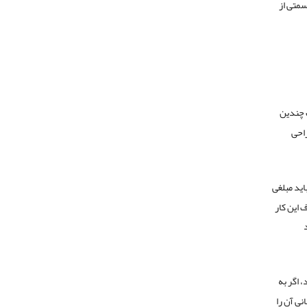
سمتی از
 چندین
ت محتوا (CMS) از پیش طراحی
ید مبلغی
 این کار
د
 اگر به
نی آن را