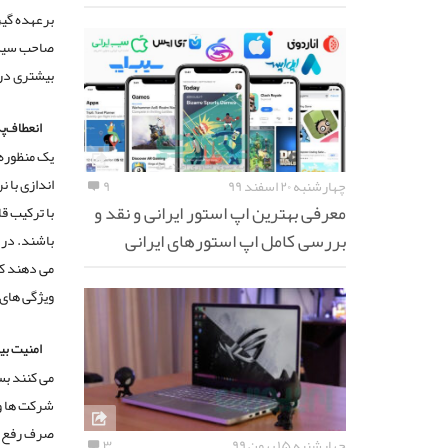
برعهده گیر
صاحب سیستم
بیشتری در 
انعطاف‌پ
یک منظوره 
اندازی با ن
چهارشنبه ۲۰ اسفند ۹۹
۹
معرفی بهترین اپ استور ایرانی و نقد و
با ترکیب ق
بررسی کامل اپ استورهای ایرانی
می دهند که
ویژگی های 
امنیت بی
شرکت ها و 
صرف رفع ایر
چهارشنبه ۱۵ بهمن ۹۹
۳