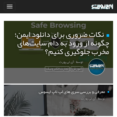
نکات ضروری برای دانلود ایمن؛
چگونه از ورود به دام سایت‌های
مخرب جلوگیری کنیم؟
توسط : آی تی پورت
آموزش
تجارت الکترونیک
معرفی و بررسی سری های لپ تاپ ایسوس
توسط : آی تی پورت