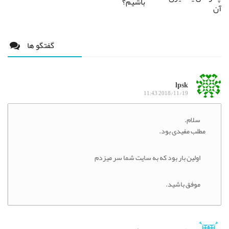
باشیم؟
آن
گفتگو ها
lpsk
2018/11/19 11:43
سلام.
مطلب مفیدی بود.
اولین بار بود که به سایت شما سر میزدم
موفق باشید.