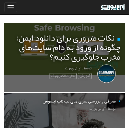
نکات ضروری برای دانلود ایمن؛
چگونه از ورود به دام سایت‌های
مخرب جلوگیری کنیم؟
توسط : آی تی پورت
آموزش
تجارت الکترونیک
معرفی و بررسی سری های لپ تاپ ایسوس
توسط : آی تی پورت