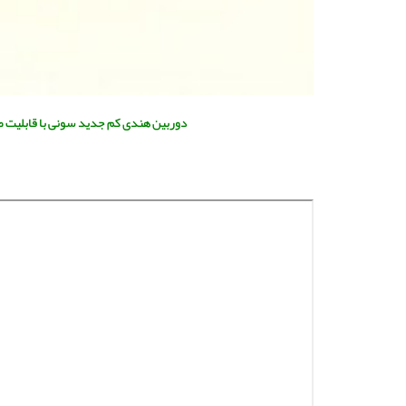
دوربین هندی کم جدید سونی با قابلیت ضبط ۱۰۰۰Mbps – 4K لرزشگیر دست اپتیکال و سیستم تثبیت ک