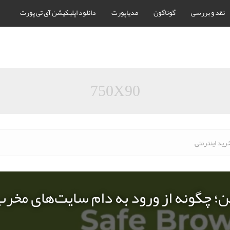
نقد و بررسی
گوناگون
مدیاپورت
دانلود اپلیکیشن آی تی پورت
750X90
رید اینترنتی
ن؛ چگونه از ورود به دام سایت‌های مخر