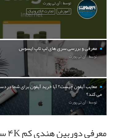
توسط : آی تی پورت
آموزش
تجارت الکترونیک
معرفی و بررسی سری های لپ تاپ ایسوس
توسط : آی تی پورت
معایب آیفون چیست؟ آیا خرید آیفون برای شما دردسر
می کند؟
توسط : آی تی پورت
معرفی دوربین هندی کم ۴K سونی