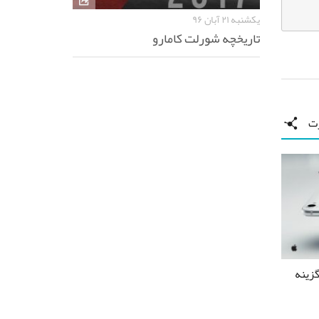
یکشنبه ۲۱ آبان ۹۶
تاریخچه شورلت کامارو
رت
گزینه