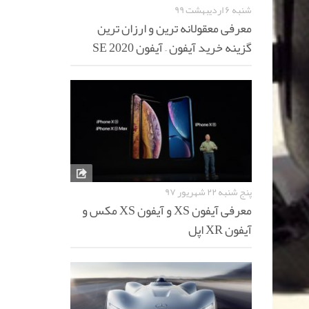
شنبه ۶ اردیبهشت ۹۹
معرفی معقولانه ترین و ارزان ترین
گزینه خرید آیفون – آیفون SE 2020
پنج شنبه ۲۲ شهریور ۹۷
معرفی آیفون XS و آیفون XS مکس و
آیفون XR اپل