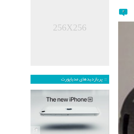
۲
256X256
:: پربازدیدهای مدیاپورت