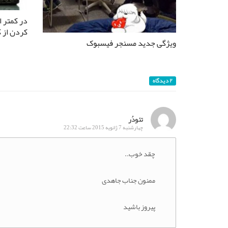
کردن از ک
ویژگی جدید مسنجر فیسبوک
۲ دیدگاه
تئودُر
چهارشنبه 7 ژانویه 2015 ساعت 22:32
چقد خوب..
ممنون جناب جاهدی
پیروز باشید