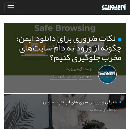
نکات ضروری برای دانلود ایمن؛
چگونه از ورود به دام سایت‌های
مخرب جلوگیری کنیم؟
توسط : آی تی پورت
آموزش
تجارت الکترونیک
معرفی و بررسی سری های لپ تاپ ایسوس
توسط : آی تی پورت