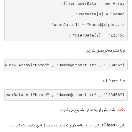
userData[2] = "123456" ;
و یا فشرده تر بصورت زیر :
ta = new Array("Hamed" , "Hamed@itport.ir" , "123456");
و یا بصورت زیر :
ar userData = ["Hamed" , "Hamed@itport.ir" , "123456"];
نکته :
شمارش آرایه ها از ۰ شروع می شود.
شیء (
Object
) :
شیء در جاوااسکریپت کاربرد بسیاز زیادی دارد. یک شیء در