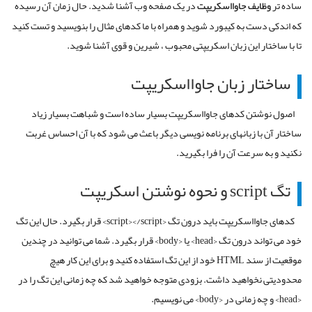
ساده تر
وظایف جاوااسکریپت
در یک صفحه وب آشنا شدید. حال زمان آن رسیده
که اندکی دست به کیبورد شوید و همراه با ما کدهای مثال را بنویسید و تست کنید
تا با ساختار این زبان اسکریپتی محبوب ، شیرین و قوی آشنا شوید.
ساختار زبان جاوااسکریپت
اصول نوشتن کدهای جاوااسکریپت بسیار ساده است و شباهت بسیار زیاد
ساختار آن با زبانهای برنامه نویسی دیگر باعث می شود که با آن احساس غربت
نکنید و به سرعت آن را فرا بگیرید.
تگ script و نحوه نوشتن اسکریپت
کدهای جاوااسکریپت باید درون تگ <script></script> قرار بگیرد. حال این تگ
خود می تواند درون تگ <head> یا <body> قرار بگیرد. شما می توانید در چندین
موقعیت از سند HTML خود از این تگ استفاده کنید و برای این کار هیچ
محدودیتی نخواهید داشت. بزودی متوجه خواهید شد که چه زمانی این تگ را در
<head> و چه زمانی در <body> می نویسیم.