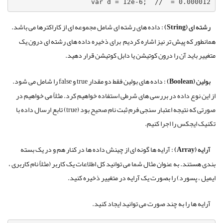
var d = 12e-6;  //  = 0.000012
رشته ای (String) :
داده های رشته ای شامل مجموعه ای از کاراکترها می باشد.
همانطور که پیش تر نیز اشاره کردیم برای ذخیره داده های رشته ای درون یک
متغییر باید آن را درون کوتیشن یا دابل کوتیشن قرار دهید.
بولین (
Boolean
) :
داده های بولین فقط دو مقدار true و false را شامل می شود.
از این نوع داده در بررسی های شرطی استفاده خواهیم کرد. مثلاً می خواهیم در
صورتی که نتیجه اعتبار سنجی فرم ثبت نام صحیح بود (true) تابع ارسال داده با
تکنیک ایجکس را اجرا کنیم.
آرایه (
Array
) :
آرایه ها گونه ای از چینش داده ها در کنار هم و در یک بسته
بندی هستند. به عنوان مثال شما می توانید کل اطلاعات یک کاربر (مثلاً نام کاربری ،
ایمیل ، پسورد) را بصورت یک آرایه در متغییر ذخیره کنید.
آرایه ها را به چند صورت می توانید ایجاد کنید.