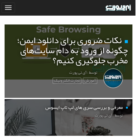
نکات ضروری برای دانلود ایمن؛
چگونه از ورود به دام سایت‌های
مخرب جلوگیری کنیم؟
توسط : آی تی پورت
آموزش
تجارت الکترونیک
معرفی و بررسی سری های لپ تاپ ایسوس
توسط : آی تی پورت