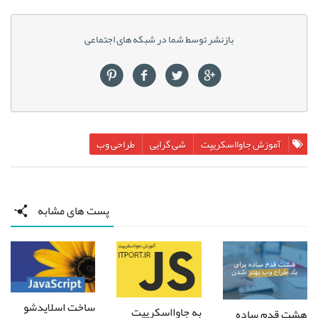
بازنشر توسط شما در شبکه های اجتماعی
آموزش جاوااسکریپت
شی گرایی
طراحی وب
پست های مشابه
ساخت اسلایدشو
به جاوااسکریپت
هشت قدم ساده