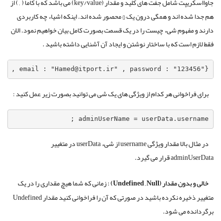
جاوااسکریپت شامل جفت های کلید و مقدار (key/value) می باشد که با کاما ( , ) از
هم جدا شده اند و همگی درون یک {} محصور شده اند. اینکه اشیاء چه کاربردی
دارند و مفهوم شیء چیست را در یک قسمت بصورت کامل بیان خواهیم نمود. الان
فقط لازم است که با ساختار نوشتن و ایجاد آن آشنایی داشته باشید .
d" , email : "Hamed@itport.ir" , password : "123456"} ;
برای فراخوانی هر کدام از ویژگی های یک شی می توانید بصورت زیر عمل کنید :
adminUserName = userData.username ;
در مثال بالا مقدار ویژگی username از شیء userData در متغییر
adminUserData قرار می گیرد.
خالی و بدون مقدار (
Undefined , Null
) :
زمانی که شما هیچ مقداری را در یک
متغییر ذخیره نکرده باشید در صورتی که آن را فراخوانی کنید مقدار Undefined
برگردانده می شود.