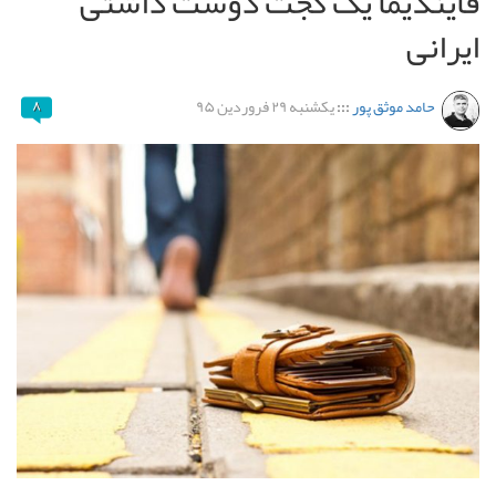
فایندیما یک گجت دوست داشتی
ایرانی
حامد موثق پور
:::
یکشنبه ۲۹ فروردین ۹۵
۸