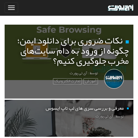
نکات ضروری برای دانلود ایمن؛
چگونه از ورود به دام سایت‌های
مخرب جلوگیری کنیم؟
توسط : آی تی پورت
آموزش
تجارت الکترونیک
معرفی و بررسی سری های لپ تاپ ایسوس
توسط : آی تی پورت