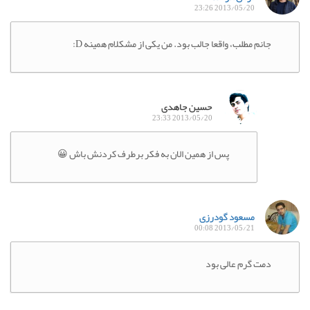
2013/05/20 23:26
جانم مطلب، واقعا جالب بود. من یکی از مشکلام همینه D:
حسین جاهدی
2013/05/20 23:33
پس از همین الان به فکر برطرف کردنش باش 😀
مسعود گودرزی
2013/05/21 00:08
دمت گرم عالی بود