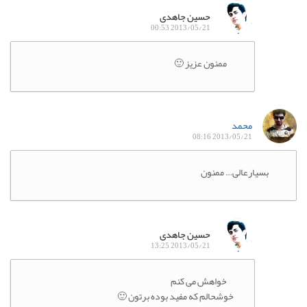
حسین جاهدی
2013/05/21 00:53
ممنون عزیز 🙂
محمد
2013/05/21 08:16
بسیارعالی… ممنون
حسین جاهدی
2013/05/21 13:25
خواهش می کنم
خوشحالم که مفید بوده برتون 🙂