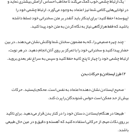
· یک ارتباط چشمی خوب کمک می‌کند تا مخاطب احساس آرامش بیشتری نماید و
در توانایی‌هایی کلامی شما نیز اعتماد به وجود می‌آورد. ارتباط چشمی خود را
(پیوسته) حفظ کنید؛ برای اینکار باید آنقدر بر متن سخنرانی خود تسلط داشته
باشید که فقط هرازگاهی نیاز به نگاه کردن به متن خود پیدا کنید.
· چند چهره صمیمی را ـ که به مضمون سخنان شما واکنش نشان می‌دهند ـ در بین
حضار پیدا کنید و سخنرانی خود را با تمرکز بر روی آنان انجام دهید. در هر نوبت،
ارتباط چشمی خود را چهار تا پنج ثانیه حفظ کنید و سپس به سراغ نفر بعدی بروید.
۲) طرز ایستادن و حرکات بدن
· صحیح ایستادن نشان دهنده اعتماد به نفس است. محکم بایستید. حرکات
بیش از حد ممکن است حواس شنوندگان را پرت کند.
· طبیعتا در هنگام ایستادن دستان خود را در کنار بدن قرار می‌دهید. برای تاکید
بر روی نکات مهم، از حرکاتی استفاده کنید که آهسته و دقیق و در عین حال طبیعی
باشند.