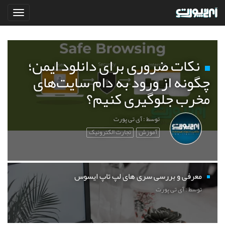
نکات ضروری برای دانلود ایمن؛
چگونه از ورود به دام سایت‌های
مخرب جلوگیری کنیم؟
توسط : آی تی پورت
آموزش
تجارت الکترونیک
معرفی و بررسی سری های لپ تاپ ایسوس
توسط : آی تی پورت