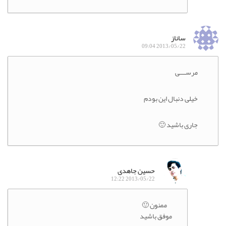
ساناز
2013/05/22 09:04
مرســــی
خیلی دنبال این بودم
جاری باشید 🙂
حسین جاهدی
2013/05/22 12:22
ممنون 🙂
موفق باشید