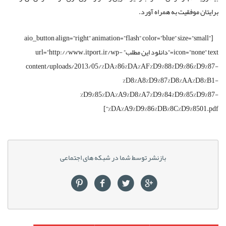
برایتان موفقیت به همراه آورد.
[aio_button align=”right” animation=”flash” color=”blue” size=”small”
icon=”none” text=”دانلود این مطلب” url=”http://www.itport.ir/wp-
content/uploads/2013/05/%DA%86%DA%AF%D9%88%D9%86%D9%87-
%D8%A8%D9%87%D8%AA%D8%B1-
%D9%85%DA%A9%D8%A7%D9%84%D9%85%D9%87-
%DA%A9%D9%86%DB%8C%D9%8501.pdf”]
بازنشر توسط شما در شبکه های اجتماعی