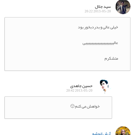
سید جلال
2013/05/20 20:22
خیلی عالی و بدردبخور بود
عالیییییییییییییییییییی
متشکرم
حسین جاهدی
2013/05/20 20:42
خواهش می کنم 🙂
آرش انوشه