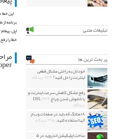
پیغام خطای veloper
این خطا 
برنامه از 
تبلیغات متنی
خطا را رفع 
پر بحث ترین ها
oper
خودتان به راحتی مشکل قطعی
اینترنت را حل کنید!
۷۳۴ دیدگاه
رفع مشکل کاهش سرعت اینترنت و
یا خاموش شدن چراغ DSL
۳۳۶
دیدگاه
۱۸ متاتگ که باید در صفحات وب از
آنها استفاده کنید.
۲۹۵ دیدگاه
ساخت اپلیکیشن اندروید در ۵