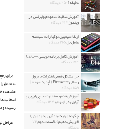
دقیقه!
۲۵۰ دیدگاه
آموزش تنظیمات مودم وایرلس در
ویندوز
۲۱۴ دیدگاه
ارتقا سیمبین نوکیا را به سیستم
عامل بل
۱۹۵ دیدگاه
آموزش کامل برنامه نویسی ++C & C
۱۷۴ دیدگاه
برای رفع
حل مشکل قطعی اینترنت با بروز
رسانی Firmware ( آپدیت مودم )
general
را 
۱۵۹ دیدگاه
مشاهده خوا
آموزش قدم به قدم نصب پی اچ پی و
انتخاب نمای
آپاچی در اوبونتو
۱۳۴ دیدگاه
رسیده و می 
چگونه مهارت یادگیری خودمان را
افزایش دهیم؟ – قسمت دوم
۷۲
مراحل تر
دیدگاه