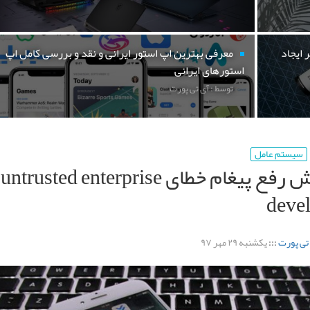
 ایجاد
معرفی بهترین اپ استور ایرانی و نقد و بررسی کامل اپ
استورهای ایرانی
توسط : آی تی پورت
سیستم عامل
آموزش رفع پیغام خطای untrusted enterprise
deve
تی پورت
:::
یکشنبه ۲۹ مهر ۹۷