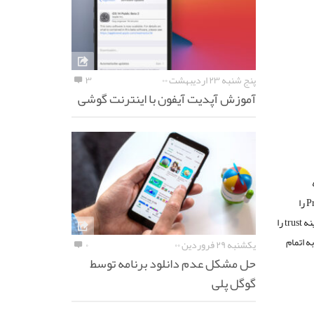
پنج شنبه ۲۳ اردیبهشت ۰۰
۳
آموزش آپدیت آیفون با اینترنت گوشی
P
را
ینه
trust
را
ه اتمام
یکشنبه ۲۹ فروردین ۰۰
۰
حل مشکل عدم دانلود برنامه توسط
گوگل پلی