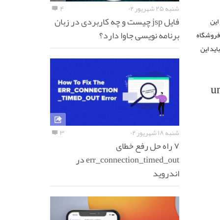
شنبه ۲۵ شهریور ۰۲
۴
فایل jsp چیست و چه کاربردی در زبان
این
برنامه نویسی جاوا دارد؟
 فروشگاه
امه باید این
untru
شنبه ۱۸ شهریور ۰۲
۳
۷ راه حل رفع خطای
err_connection_timed_out در
اندروید