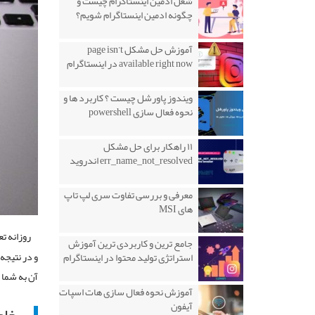
شغل ادمین اینستاگرام چیست و
چگونه ادمین اینستاگرام شویم؟
آموزش حل مشکل page isn’t
available right now در اینستاگرام
ویندوز پاورشل چیست ؟ کاربرد ها و
نحوه فعال سازی powershell
۱۱ راهکار برای حل مشکل
err_name_not_resolved اندروید
معرفی و بررسی تفاوت سری لپ تاپ
های MSI
روزانه تع
جامع ترین و کاربردی ترین آموزش
و در نتیجه
استراتژی تولید محتوا در اینستاگرام
آن به شما
آموزش نحوه فعال سازی هات اسپات
آیفون