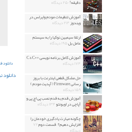
دقیقه!
۲۵۰ دیدگاه
آموزش تنظیمات مودم وایرلس در
ویندوز
۲۱۴ دیدگاه
ارتقا سیمبین نوکیا را به سیستم
عامل بل
۱۹۵ دیدگاه
آموزش کامل برنامه نویسی ++C & C
دانلود فایل
۱۷۴ دیدگاه
دانلود نرم افزار 8992 Final
حل مشکل قطعی اینترنت با بروز
رسانی Firmware ( آپدیت مودم )
۱۵۹ دیدگاه
آموزش قدم به قدم نصب پی اچ پی و
آپاچی در اوبونتو
۱۳۴ دیدگاه
چگونه مهارت یادگیری خودمان را
افزایش دهیم؟ – قسمت دوم
۷۲
دیدگاه