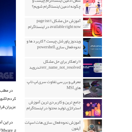
شغل ادمین اینستاگرام چیست و
چگونه ادمین اینستاگرام شویم؟
آموزش حل مشکل page isn’t
available right now در اینستاگرام
ویندوز پاورشل چیست ؟ کاربرد ها و
نحوه فعال سازی powershell
۱۱ راهکار برای حل مشکل
err_name_not_resolved اندروید
معرفی و بررسی تفاوت سری لپ تاپ
های MSI
در مطلب قبلی
جامع ترین و کاربردی ترین آموزش
عزیزان قرا
استراتژی تولید محتوا در اینستاگرام
آموزش نحوه فعال سازی هات اسپات
آیفون
از VMware نسخه ۸٫۰ به بعد