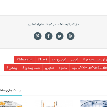
بازنشر توسط شما در شبکه های اجتماعی
زش نصب ویندوز 8
آی تی
آی تی پورت
ITport
VMware 8.0
VMware Workstatiدانلود
دانلود
فناوری
نصب ویندوز 8
ویندوز 8
پست های مشاب