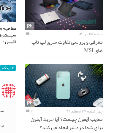
مفاهیم فن
جمعه ۲۸ مهر ۰۲
۰
سیستم‌ها
معرفی و بررسی تفاوت سری لپ تاپ
آفیس)
های MSI
۲ دیدگاه
سل
چهارشنبه ۲۷ اسفند ۹۹
۲
معایب آیفون چیست؟ آیا خرید آیفون
لین
برای شما دردسر ایجاد می کند؟