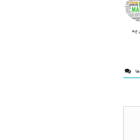
 چه
ها