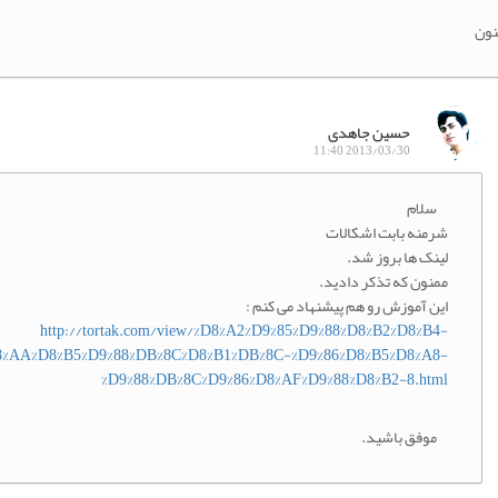
نون
حسین جاهدی
2013/03/30 11:40
سلام
شرمنه بابت اشکالات
لینک ها بروز شد.
ممنون که تذکر دادید.
این آموزش رو هم پیشنهاد می کنم :
http://tortak.com/view/%D8%A2%D9%85%D9%88%D8%B2%D8%B4-
8%AA%D8%B5%D9%88%DB%8C%D8%B1%DB%8C-%D9%86%D8%B5%D8%A8-
%D9%88%DB%8C%D9%86%D8%AF%D9%88%D8%B2-8.html
موفق باشید.