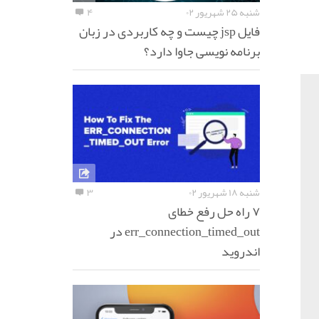
شنبه ۲۵ شهریور ۰۲
۴
فایل jsp چیست و چه کاربردی در زبان
برنامه نویسی جاوا دارد؟
شنبه ۱۸ شهریور ۰۲
۳
۷ راه حل رفع خطای
err_connection_timed_out در
اندروید