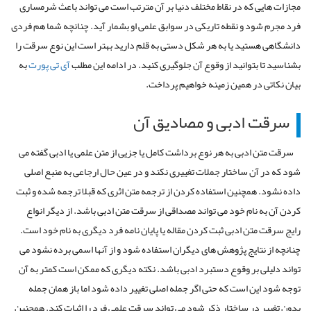
مجازات هایی که در نقاط مختلف دنیا بر آن مترتب است می تواند باعث شرمساری
فرد مجرم شود و نقطه تاریکی در سوابق علمی او بشمار آید. چنانچه شما هم فردی
دانشگاهی هستید یا به هر شکل دستی به قلم دارید بهتر است این نوع سرقت را
بشناسید تا بتوانید از وقوع آن جلوگیری کنید. در ادامه این مطلب
آی تی پورت
به
بیان نکاتی در همین زمینه خواهیم پرداخت.
سرقت ادبی و مصادیق آن
سرقت متن ادبی به هر نوع برداشت کامل یا جزیی از متن علمی یا ادبی گفته می
شود که در آن ساختار جملات تغییری نکند و در عین حال ارجاعی به منبع اصلی
داده نشود. همچنین استفاده کردن از ترجمه متن اثری که قبلا ترجمه شده و ثبت
کردن آن به نام خود می تواند مصداقی از سرقت متن ادبی باشد. از دیگر انواع
رایج سرقت متن ادبی ثبت کردن مقاله یا پایان نامه فرد دیگری به نام خود است.
چنانچه از نتایج پژوهش های دیگران استفاده شود و از آنها اسمی برده نشود می
تواند دلیلی بر وقوع دستبرد ادبی باشد. نکته دیگری که ممکن است کمتر به آن
توجه شود این است که حتی اگر جمله اصلی تغییر داده شود اما باز همان جمله
بدون تغییر در ساختار ذکر شود می تواند سرقت علمی فرد را اثبات کند. همچنین