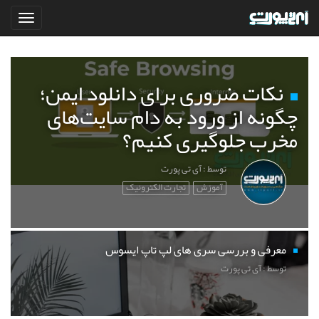
نکات ضروری برای دانلود ایمن؛
چگونه از ورود به دام سایت‌های
مخرب جلوگیری کنیم؟
توسط : آی تی پورت
آموزش
تجارت الکترونیک
معرفی و بررسی سری های لپ تاپ ایسوس
توسط : آی تی پورت