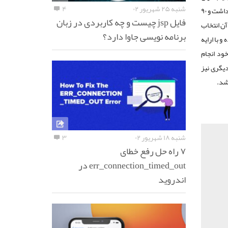
شنبه ۲۵ شهریور ۰۲
۴
غول بازار موبایل شناخته می شد و در انتخاب گوشی های هوشمند بحثی روی انتخاب گوشی وجود نداشت و ۹۰
فایل jsp چیست و چه کاربردی در زبان
آن انتخاب
برنامه نویسی جاوا دارد؟
 با ارایه
ود انجام
.البته گوشی های دیگری نیز
شد.
شنبه ۱۸ شهریور ۰۲
۳
۷ راه حل رفع خطای
err_connection_timed_out در
اندروید