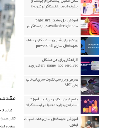
شغل ادمین اینستاگرام چیست و
چگونه ادمین اینستاگرام شویم؟
آموزش حل مشکل page isn’t
available right now در اینستاگرام
ویندوز پاورشل چیست ؟ کاربرد ها و
نحوه فعال سازی powershell
۱۱ راهکار برای حل مشکل
err_name_not_resolved اندروید
معرفی و بررسی تفاوت سری لپ تاپ
های MSI
مقدمه
جامع ترین و کاربردی ترین آموزش
استراتژی تولید محتوا در اینستاگرام
شاید تا 
آموزش نحوه فعال سازی هات اسپات
آیفون
صفحه نمای