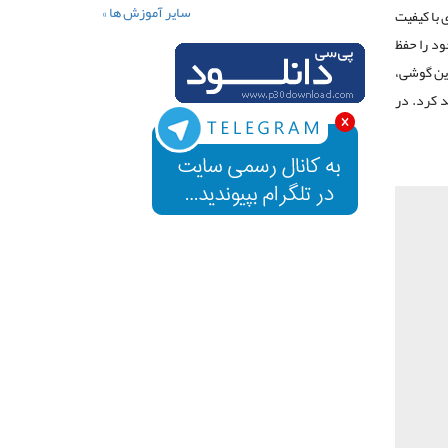
سایر آموزش ها »
 با کیفیت
د را حفظ
 العاده این گوشی،
 کرد. در