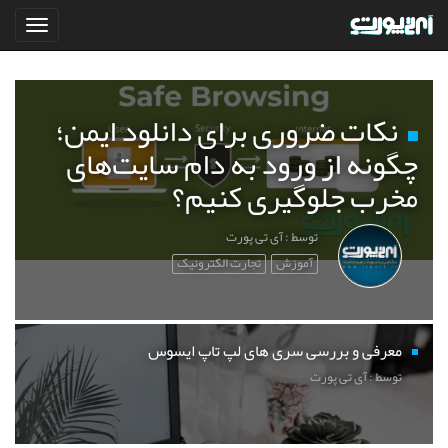
نکات ضروری برای دانلود ایمن؛
چگونه از ورود به دام سایت‌های
مخرب جلوگیری کنیم؟
توسط : آی تی پورت
آموزش
تجارت الکترونیک
معرفی و بررسی سری های لپ تاپ ایسوس
توسط : آی تی پورت