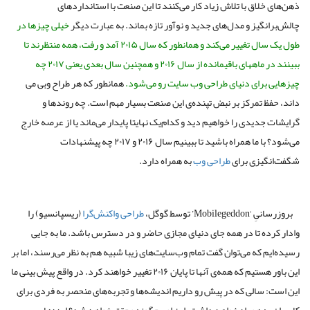
ذهن‌های خلاق با تلاش زیاد کار می‌کنند تا این صنعت با استانداردهای
چالش‌برانگیز و مدل‌های جدید و نوآور تازه بماند. به عبارت دیگر
خیلی چیزها در
طول یک سال تغییر می‌کند و همانطور که سال ۲۰۱۵ آمد و رفت، همه منتظرند تا
ببینند در ماههای باقیمانده از سال ۲۰۱۶ و همچنین سال بعدی یعنی ۲۰۱۷ چه
چیزهایی برای دنیای
طراحی وب سایت
رو می‌شود.
همانطور که هر طراح وبی می
داند، حفظ تمرکز بر نبض تپنده‌ی این صنعت بسیار مهم است. چه روندها و
گرایشات جدیدی را خواهیم دید و کدام‌یک نهایتا پایدار می‌ماند یا از عرصه خارج
می‌شود؟ با ما همراه باشید تا ببینیم سال ۲۰۱۶ و ۲۰۱۷ چه پیشنهادات
شگفت‌انگیزی برای
طراحی وب
به همراه دارد.
بروزرسانیِ ‘Mobilegeddon’ توسط گوگل،
طراحی واکنش‌گرا
(ریسپانسیو) را
وادار کرده تا در همه جای دنیای مجازی حاضر و در دسترس باشد. ما به جایی
رسیده‌ایم که می‌توان گفت تمام وب‌سایت‌های زیبا شبیه هم به نظر می‌رسند، اما بر
این باور هستیم که همه‌ی آنها تا پایان ۲۰۱۶ تغییر خواهند کرد. در واقع پیش بینی ما
این است: سالی که در پیش رو داریم اندیشه‌ها و تجربه‌های منحصر به فردی برای
کاربران به همراه خواهد داشت. این امر چگونه محقق خواهد شد؟ ایده‌های