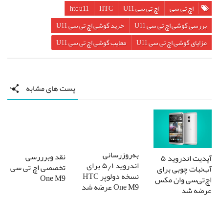
اچ تی سی
اچ تی سی U11
HTC
htc u11
بررسی گوشی اچ تی سی U11
خرید گوشی اچ تی سی U11
مزایای گوشی اچ تی سی U11
معایب گوشی اچ تی سی U11
پست های مشابه
به‌روزرسانی
نقد وبرررسی
آپدیت اندروید ۵
اندروید ۵٫۱ برای
تخصصی اچ تی سی
آب‌نبات چوبی برای
نسخه دولوپر HTC
One M9
اچ‌تی‌سی وان مکس
One M9 عرضه شد
عرضه شد