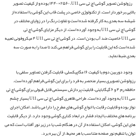
رزولوشن تصویر گوشی اچ تی سی
،U11
۲۵۶۰× ۱۴۴۰ بوده و از کیفیت تصویر
بالایی برخوردار است. از تکنولوژی خاصی در پشت قاب این گوشی با استفاده از
شیشه سه بعدی به کار گرفته شده است و تفاوت رنگ را در زوایای مختلف در
گوشی اچ تی سی
U11
به وجود آورده است. از دیگر مزایای گوشی اچ تی
سی
U11
خاصیت ضد آب بودن است. در گوشی اچ تی سی
U11
۴ میکروفونی تعبیه
شده است که این قابلیت را برای گوشی فراهم می کند تا صدا را به صورت سه
بعدی ضبط نماید.
وجود دوربین دوم با کیفیت ۱۶ مگاپیکسلی، قابلیت گرفتن تصاویر سلفی با
رزولوشن تصویری بسیار منحصر به فرد را برای این گوشی فراهم آورده است.
حافظه رم ۴ و ۶ گیگابایتی، قابلیت پردازش سیستمی قابل قبولی برای گوشی اچ تی
سی
U11
به وجود آورده است. طراحی ظاهری گوشی اچ تی سی
U11
بسیار چشم
نواز بوده و قابلیت رقابت با انواع گوشی های مطرح را دارا می باشد. امکان اجرای
برنامه های مختلف با ایجاد فشار در ابعاد کناری گوشی وجود دارد. از دیگر قابلیت
های این گوشی، امکان استفاده از آن در هنگام شب یا در زیر نور آفتاب است که می
توان با تنظیم نور صفحه متناسب با هر محیط، از آن بهره برد.