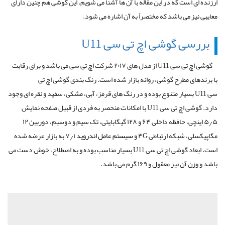
ارزنده ای است که در این مقاله با آن ها آشنا می شویم. این گوشی هم چنین دارای
معایبی نیز می باشد که مختصراً به آن اشاره می شود.
بررسی گوشی اچ تی سی
U11
گوشی اچ تی سی
U11
از مدل های ۲۰۱۷ شرکت اچ تی سی می باشد و برای رقابت
با برندهای مطرح گوشی، روانه بازار شده است. رنگ بندی گوشی اچ تی
سی
U11
بسیار متنوع بوده و در رنگ های قرمز، آبی، مشکی، سفید و نقره ای وجود
دارد. گوشی اچ تی سی
U11
با امکانات منحصر به فردی از قبیل صفحه نمایش
۵٫۵ اینچی، حافظه داخلی ۶۴ و ۱۲۸ گیگابایتی، تک سیم و دوسیم، دوربین ۱۲
مگاپیکسلی، شبکه ارتباطی
۴G
و
سیستم عامل اندروید
۷٫۱ به بازار عرضه شده
است. ابعاد گوشی اچ تی سی
U11
بسیار مناسب بوده و به اصطلاح، خوش دست می
باشد و وزن آن نیز معقول و ۱۶۹ گرم می باشد.