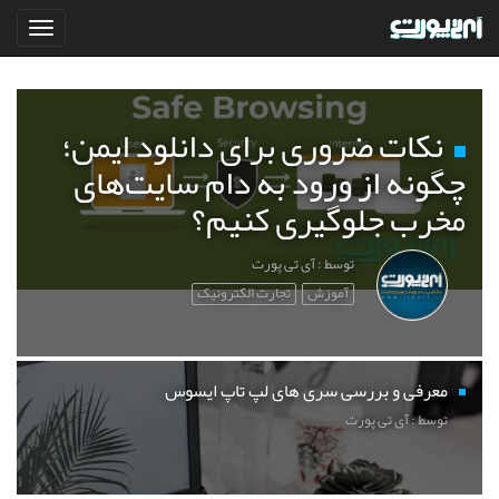
نکات ضروری برای دانلود ایمن؛
چگونه از ورود به دام سایت‌های
مخرب جلوگیری کنیم؟
توسط : آی تی پورت
آموزش
تجارت الکترونیک
معرفی و بررسی سری های لپ تاپ ایسوس
توسط : آی تی پورت