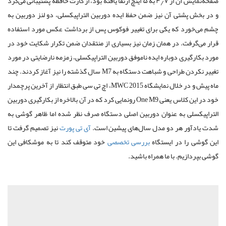
صفحه‌نمایش آن از ۴٫۷ به ۵ اینچ ارتقا یافته بود، از کارت حافظه پشتیبانی می‌کرد
و در بخش پشتی آن نیز ضمن حفظ ایده دوربین التراپیکسلی، دو لنز دوربین به
چشم می‌خورد که یکی برای تغییر فوکوس پس از برداشت عکس مورد استفاده
قرار می‌گرفت. در همان زمان نیز بسیاری از منتقدان ضمن تکرار شکایت خود در
مورد بکارگیری دوباره ایده ناموفق دوربین التراپیکسلی، زمزمه نارضایتی در مورد
تغییر نکردن طراحی و شباهت دستگاه به M7‌ سال گذشته را نیز آغاز کردند. چند
ماه پیش و در خلال نمایشگاه MWC 2015، اچ‌ تی‌ سی طبق انتظار از آخرین پرچمدار
خود در این کلاس یعنی One M9 رونمایی کرد که در آن بالاخره از بکارگیری دوربین
التراپیکسلی به عنوان دوربین اصلی دستگاه صرف نظر شده اما ظاهر گوشی به
شدت یادآور هر دو مدل سال‌های پیشین است.
آی تی پورت
نیز تصمیم گرفت تا
این گوشی را در ایستگاه
بررسی تخصصی
خود متوقف کند تا به موشکافی این
گوشی بپردازیم. با ما همراه باشید.