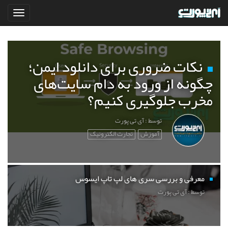
نکات ضروری برای دانلود ایمن؛
چگونه از ورود به دام سایت‌های
مخرب جلوگیری کنیم؟
توسط : آی تی پورت
آموزش
تجارت الکترونیک
معرفی و بررسی سری های لپ تاپ ایسوس
توسط : آی تی پورت