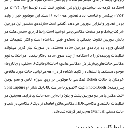
استفاده کرده‌اند. بیشینه‌ی رزولوشن تصاویر ثبت شده توسط ام۹، ۵۳۷۶ در
۳۷۵۲ پیکسل و تناسب ابعاد تصاویر هم ۱۰ به ۶ است. این موضوع خبر از واید
بودن تصاویر و لنز این دوربین می‌دهد. گفتنی ا‌ست سازنده‌ی سنسور این دوربین
شرکت پیشگام در صنعت عکاسی یعنی توشیبا است.رابط کاربری سنس هفت در
بخش دوربین تفاوت چندانی با نسخه‌ی قبلی نداشته است و اکثر تنظیمات در
ابتدای ورود به برنامه‌ی دوربین ساده هستند. در صورت نیاز کاربر می‌تواند
تنظیمات پیچیده‌تر را با استفاده از چند منوی ساده به‌کار ببندد. در انتخاب نوع
عکاسی حالت‌های پیش‌فرض «عکاسی عادی» (حالت اتوماتیک)، «سلفی» و «پاناروما»
موجود هستند. با استفاده از کلید «اضافه کردن» هم می‌توانید حالت مورد علاقه‌ی
خودتان یا حالات Bokeh (عکاسی با فوکوس بر روی سوژه خاص و محو بودن
پس‌زمینه)، Photo Booth (ثبت ۴ تصویر با سرعت بالا با یک شاتر) و Split Capture
(ثبت عکس با هر دو دوربین پشت و جلو) را به این سه حالت بیافزاید. همچنین در
تنظیمات حالت‌های عکاسی HDR، عکاسی ماکرو (فاصله نزدیک)، عکاسی در شب و
حالت دستی (Manual) هم درنظر گرفته شده‌اند.
رابط کاربری دوربین