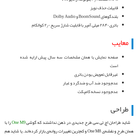
قابیلت حذف نویز
بلندگوهای BoomSound و Dolby Audio
باتری ۲۸۴۰ میلی آمپر با قابلیت شارژ سریع ۲٫۰ کوالکام
معایب
صفحه نمایش با همان مشخصات سه سال پیش ارایه شده
است
غیرقابل تعویض بودن باتری
عدم وجود ضد آب و ضدگرد و غبار
عدم وجود نسخه کامپکت
طراحی
شاید طراحان اچ تی سی طرح جدیدی در ذهن‌ نداشتند که گوشی
One M9
را با
همان طرح و نقشه‌ی One M8 و کم‌ترین تغییرات روانه‌ی بازار کرده‌اند. یا شاید هم