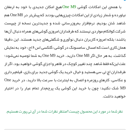
با همه‌ی این امکانات گوشی
One M9
هیچ امکان جدیدی با خود به ارمغان
نیاورده و شمار زیادی‌ از این امکانات چیزی‌هایی بودند که پیش‌تر در One M8 هم
شاهد شان بودیم. نرم‌افزار به‌روزرسانی شده و جدیدترین نسخه از چیپست
شرکت کوالکام مواردی نیستند که طرفداران امروزی گوشی‌های همراه دنبال آن‌ها
باشند؛ بلکه امروزه کاربران دنبال نوآوری و شگفتی‌های جدید هستند. این دقیقا
همان کاری است که امسال سامسونگ در گوشی «گلکسی اس۶ اج» خود به نمایش
گذاشت. به هر حال اگر One M8 دارید، خرید One M9 به شما توصیه نمی‌شود؛
علت این‌که فقط شاهد چند تغییر کوچک در ظاهر و اجزای گوشی خواهید بود. اگر از
طرفداران اچ تی سی هستید و خیال خرید یک گوشی جدید برای بازی، فیلم‌برداری
و عکاسی، کارهای روزمره و اتصال به اینترنت با سرعت بالا دارید، در خرید One
M9 شک نکنید؛ چون با خرید این گوشی یک پرچم‌دار تمام عیار را در اختیار
خواهید داشت.
نظرشما در مورد
این محصول
چیست؟منتظر نظرات شما در
آی تی پورت
هستیم.