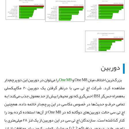
دوربین
بزرگ‌ترین اختلاف میان One M8 و
One M9
را می‌توان در دوربین این دو پرچم‌دار
‌مشاهده کرد. شرکت اچ تی سی با ‌درنظر گرفتن یک دوربین ۲۰ مگاپیکسلی
به‌همراه حس‌گر BSI (حس‌گری که نور محیط را بیش از حد معمول جذب می‌کند) به
تمامی حرف و حدیث‌ها در خصوص عکاسی در این پرچم‌دار خاتمه داده. هم‌چنین
اچ تی سی حالت دوربین‌های دوگانه که در One M8 از آن‌ها استفاده کرده بود را
کنار گذاشته است. سازندگان اچ تی سی در این دوربین از یک لنز ۲۸ میلی‌متری با
زاویه‌ی واید، درجه‌ی دیافراگم f/2.2 و پوشش الماس کبود برای محافظت از لنز