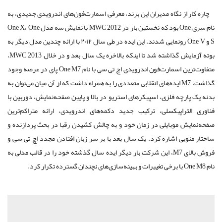
چاره کار از نگاه مدیران این برند، معرفی اسمارت‌فون‌های اندرویدی جدیدی، به
نام سری One بود که نخستین بار در MWC 2012 با نمایش سه مدل One X، One
S و One V رونمایی شدند. این ایده در طی سال ۲۰۱۲ با ارائه چندین مدل دیگر به
بوته آزمایش گذاشته شد تا اینکه بالاخره یک سال بعد و در خلال MWC 2013،
متفاوت‌ترین اسمارت‌فون اندرویدی اچ تی سی با نام One M7 پای در عرصه وجود
گذاشت. M7 ایده‌های انقلابی متعددی را به همراه داشت که از آن میان می‌توان به
بدنه یک پارچه فلزی، اسپیکرهای استریو در بالا و پایین صفحه‌نمایش، دوربین با
فناوری التراپیکسلی، ترکیب جدید دکمه‌های اندرویدی، ارائه متراکم‌ترین
صفحه‌نمایش موبایلی در زمان خود و به چالش کشیدن رقبا در بحث پردازنده و
ساختار منویی اشاره کرد. یک سال بعد با بر سر زبان افتادن مجدد اچ تی سی و
فروش بالای M7، این شرکت بار دیگر ایده سال گذشته خود را در قالب مدلی به
نام One M8 با برخی تغییرات و بهینه‌سازی‌های نچندان گسترده تکرار کرد.