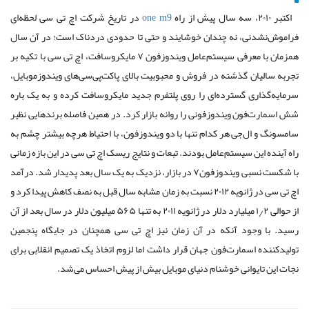
اکتبر ۲۰۱۰، سه سال پیش از راه
one m9
در تاریخ شرکت اچ تی سی لحظه‌ای
فراموش‌نشدنی، نه چندان خوشایند و حتی تا حدودی دردناک است؛ در آن سال
همزمان با معرفی سیستم‌عامل ویندوزفون ۷ مایکروسافت، اچ‌ تی‌ سی با تکیه بر
تجربه سالیان گذشته در فروش و محبوبیت بالای پاکت‌پی‌سی‌های ویندوزموبایل،
سرمایه‌گذاری گسترده‌ای را روی پلتفرم جدید مایکروسافت کرده و به یک باره
شش اسمارت‌فون ویندوزفونی را روانه بازار کرد. در همین فاصله برندهایی نظیر
سامسونگ و ال‌جی هر کدام تنها با دو ویندوزفون، با احتیاط هرچه بیشتر چشم به
راه آینده این سیستم‌عامل بودند. تبعات و نتایج ریسک اچ تی سی در این بازه زمانی
با شکست نسبی ویندوزفون۷ در بازار، نزدیک به یک سال بعد پدیدار شد.
درآمد
اچ تی سی در ژانویه ۲۰۱۲ نسبت به زمان مشابه سال قبل به نصف کاهش پیدا کرد و
از حوالی ۱٫۲ میلیارد دلار در ژانویه ۲۰۱۱ به تنها ۵۶۵ میلیون دلار در سال بعد از آن
رسید. با وجود آنکه در آن زمان نیز اچ تی سی همچنان در جایگاه پنجمین
تولیدکننده اسمارت‌فون جهان قرار داشت اما لزوم اتخاذ یک تصمیم انقلابی برای
نجات این تایوانی خوشنام دنیای موبایل بیش از پیش احساس می‌شد.