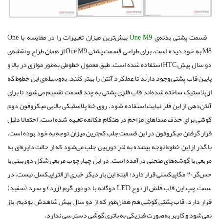
قسمت پشتی بدنه‌ی
One M9
‌بیش‌ترین میزان تغییرات را در مقایسه با One
M8 ‌به خود دیده است. برای طراحی قسمت پشتی ‌One M9 از همان طراح و نقشه‌ی‌
دو سال پیش HTC ‌استفاده شده است. طبق معمول خطوطی به‌طور موازی در بالا و
پایین قاب پشتی وجود دارند تا عملکرد آنتن‌ را بهتر کنند. به‌وسیله‌ی این خطوط که
از پلاستیک ساخته شده‌اند قاب فلزی پشتی به چند قسمت تقسیم می‌شود تا برای
آنتن‌دهی از این فلز نهایت استفاده شود. روی خط پلاستیکی بالایی میکروفون دوم
گوشی برای حذف صداهای مزاحم در هنگام مکالمه تعبیه شده است. احتمالا دلیل
قرار گرفتن میکروفون در این قسمت جلب کم‌ترین میزان توجه به خود بوده است.
با گذر از این خطوط توجه بیننده به لنز دوربین جلب می‌شود که از حالت دایره‌ای به
مربعی با گوشه‌های منحنی درآمده است. در این چهارچوب مربعی شکل دوربینی با
حس‌گر ۲۰ مگاپیکسلی قرار دارد؛ البته این بار دیگر خبری از التراپیکسل نیست. در
سمت چپ این قاب فلش از نوع LED دوگانه با دو نور گرم (زرد) و سرد (سفید)
قرار دارد. قاب پشتی گوشی هم همان‌طور که از دو سال پیش شاهدش بودیم، باز
‌نمی‌شود و کاربر به‌صورت فیزیکی به باتری گوشی دسترسی ندارد.