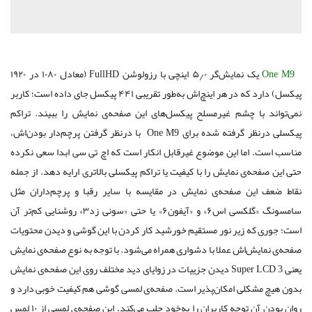
One M9
یک نمایش‌گر ۵٫۰ اینچی با رزولوشن FullHD (معادل ۱۰۸۰ در ۱۹۲۰
پیکسل) دارد که در هر اینچ‌اش به‌طور تقریبی ۴۴۱ پیکسل جای داده است؛ کاربر
نمی‌تواند با چشم غیرمسلح پیکسل‌های این صفحه‌ی نمایش را ببیند. تراکم
پیکسلی درنظر گرفته شده برای One M9 ‌با درنظر گرفتن پرچم‌دار بودن‌اش،
‌مناسب است. اما این موضوع غیرقابل انکار است که اچ تی سی ابدا سعی نکرده
حتی این صفحه‌ی نمایش را با کیفیت یا تراکم پیکسلی بالاتری ارایه دهد. از جمله
نقاط ضعف این صفحه‌ی نمایش در مقایسه با سایر رقبا و پرچم‌داران مثل
سامسونگ «گلکسی اس۶» و «آیفون۶» یا حتی «سونی زد۳» روشنایی کم‌تر آن
است؛ جوری که زیر نور مستقیم خورشید کار کردن با این گوشی و دیدن محتویات
صفحه‌ی نمایش‌اش عملا با دشواری همراه ‌می‌شود. با توجه به نوع صفحه‌ی نمایش
یعنی Super LCD 3 دیدن جزییات در زوایای دید مختلف روی این صفحه‌ی نمایش
بدون هیچ مشکلی امکان‌پذیر است. صفحه‌ی لمسی گوشی هم کیفیت خوبی دارد و
روان بودن آن توجه کاربران را به‌خود جلب می‌کند. این صفحه‌ی لمسی از ۱۰ لمس