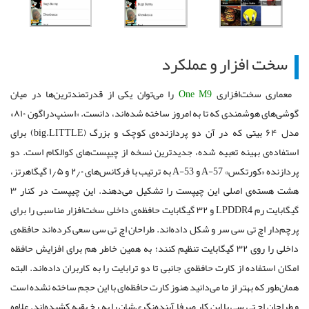
سخت افزار و عملکرد
معماری سخت‌افزاری
One M9
را می‌توان یکی از قدرتمندترین‌ها در میان
گوشی‌های هوشمندی که تا به امروز ساخته شده‌اند، دانست. «اسنپ‌دراگون ۸۱۰»
مدل ۶۴ بیتی که در آن دو پردازنده‌ی کوچک و بزرگ (big.LITTLE) برای
استفاده‌ی بهینه تعبیه شده، جدیدترین نسخه از چیپست‌های کوالکام است. دو
پردازنده «کورتکس» A-57 و A-53 به ترتیب با فرکانس‌های ۲٫۰ و ۱٫۵ گیگاهرتز،
هشت هسته‌ی اصلی این چیپست را تشکیل می‌دهند. این چیپست ‌در کنار ۳
گیگابایت رم LPDDR4 و ۳۲ گیگابایت حافظه‌ی داخلی سخت‌افزار مناسبی را برای
پرچم‌دار اچ تی سی سر و شکل داده‌اند. طراحان اچ تی سی سعی کرده‌اند حافظه‌ی
داخلی را روی ۳۲ گیگابایت تنظیم کنند؛ به همین خاطر هم برای افزایش حافظه
امکان استفاده از کارت حافظه‌ی جانبی تا دو ترابایت را به کاربران داده‌اند. البته
همان‌طور که بهتر از ما می‌دانید هنوز کارت حافظه‌ای با این حجم ساخته نشده است
و طراحان اچ تی سی با این کار صرفا آینده‌نگری‌شان را به رخ بقیه کشیده‌اند. علاوه