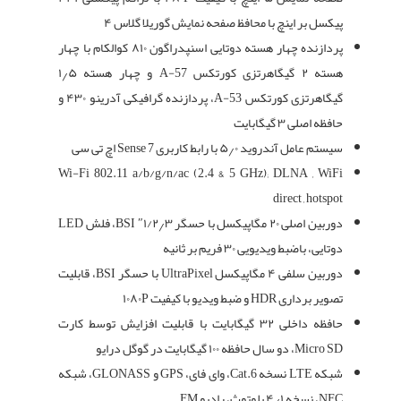
پیکسل بر اینچ با محافظ صفحه نمایش گوریلا گلاس ۴
پردازنده چهار هسته دوتایی اسنپدراگون ۸۱۰ کوالکام با چهار
هسته ۲ گیگاهرتزی کورتکس A-57 و چهار هسته ۱٫۵
گیگاهرتزی کورتکس A-53، پردازنده گرافیکی آدرینو ۴۳۰ و
حافظه اصلی ۳ گیگابایت
سیستم عامل آندروید ۵٫۰ با رابط کاربری Sense 7 اچ تی سی
Wi-Fi 802.11 a/b/g/n/ac (2.4 & 5 GHz); DLNA , WiFi
direct , hotspot
دوربین اصلی ۲۰ مگاپیکسل با حسگر ۱/۲٫۳″ BSI، فلش LED
دوتایی، باضبط ویدیویی ۳۰ فریم بر ثانیه
دوربین سلفی ۴ مگاپیکسل UltraPixel با حسگر BSI، قابلیت
تصویر برداری HDR و ضبط ویدیو با کیفیت ۱۰۸۰P
حافظه داخلی ۳۲ گیگابایت با قابلیت افزایش توسط کارت
Micro SD، دو سال حافظه ۱۰۰ گیگابایت در گوگل درایو
شبکه LTE نسخه Cat.6، وای فای، GPS و GLONASS، شبکه
NFC، نسخه ۴٫۱ بلوتوث، رادیو FM