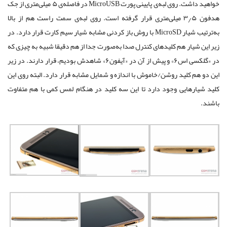
خواهید داشت. روی لبه‌ی پایینی پورت MicroUSB ‌در فاصله‌ی ۵ میلی‌متری از جک
هدفون ۳٫۵ میلی‌متری قرار گرفته‌ است. روی لبه‌ی سمت راست هم از بالا
به‌ترتیب شیار MicroSD با روش باز ‌کردنی مشابه شیار سیم کارت قرار دارد. در
زیر این شیار هم کلیدهای کنترل صدا به‌صورت جدا از هم دقیقا شبیه به چیزی که
در «گلکسی اس۶» و پیش از آن در «آیفون۶» شاهدش بودیم، قرار دارند. در زیر
این دو هم کلید روشن/خاموش با اندازه و شمایل مشابه قرار دارد. البته روی این
کلید شیارهایی وجود دارد تا این سه کلید در هنگام لمس کمی با هم متفاوت
باشند.