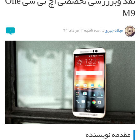
نقد وبرررسی تخصصی اچ تی سی One
M9
میلاد جبری
:::
سه شنبه ۱۳ مرداد ۹۴
۰
مقدمه نویسنده