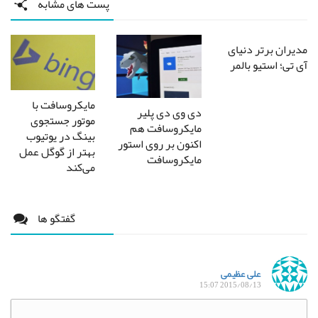
پست های مشابه
مدیران برتر دنیای
آی تی؛ استیو بالمر
مایکروسافت با
دی وی دی پلیر
موتور جستجوی
مایکروسافت هم
بینگ در یوتیوب
اکنون بر روی استور
بهتر از گوگل عمل
مایکروسافت
می‌کند
گفتگو ها
علی عظیمی
2015/08/13 15:07