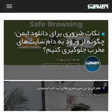
نکات ضروری برای دانلود ایمن؛
چگونه از ورود به دام سایت‌های
مخرب جلوگیری کنیم؟
توسط : آی تی پورت
آموزش
تجارت الکترونیک
معرفی و بررسی سری های لپ تاپ ایسوس
توسط : آی تی پورت