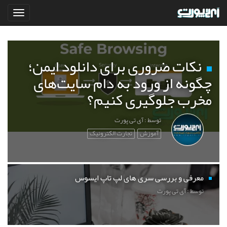
نکات ضروری برای دانلود ایمن؛
چگونه از ورود به دام سایت‌های
مخرب جلوگیری کنیم؟
توسط : آی تی پورت
آموزش
تجارت الکترونیک
معرفی و بررسی سری های لپ تاپ ایسوس
توسط : آی تی پورت