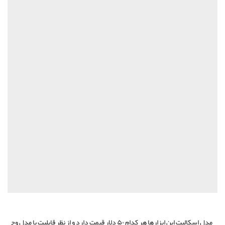
مدل اسکالپت این ابزار‌ها هر کدام ۵۰ دلار قیمت دارد و از نظر قابلیت با مدل وج