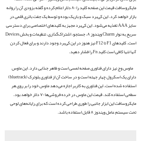
مایکروسافت قیمت این صفحه کلید را ۸۰ دلار اعلام کرده و گفته بزودی آن را روانه
بازار خواهد کرد. این کی‌برد سبک و باریک بوده و توسط یک جفت باتری قلمی در
سایز AAA تغذیه می‌شود. این کی‌برد مجهز به کلید‌های اختصاصی برای دسترسی
سریع به نوار Charm ویندوز ۸، جستجو، اشتراک‌گذاری، تنظیمات و بخش Devices
است. کلیدهای F1 تا F12 نیز هنوز در این کی‌برد وجود دارند و برای فعال کردن
آنها تنها کافی است کلید Fn را فشار دهید.
ماوس وج نیز دارای فناوری صفحه لمسی است و ظاهر جذابی دارد. این ماوس
دارای یک اسکرول چهار جهته است و در ساخت آن از فناوری بلوترک (bluetrack)
استفاده شده است. این فناوری به کاربر اجازه می‌دهد ماوس خود را بر روی هر
سطحی استفاده کند. قیمت این ماوس در خرده فروشی‌ها ۷۰ دلار خواهد بود.
مایکروسافت این ابزار جانبی را طوری طراحی کرده است که برای رایانه‌های لوحی
تحت سیستم عامل ویندوز ۸ قابل استفاده باشد.