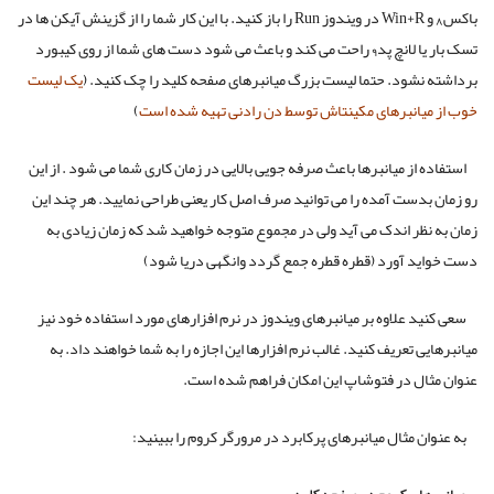
باکس
و Win+R در ویندوز Run را باز کنید. با این کار شما را از گزینش آیکن ها در
۸
تسک بار یا لانچ پد
راحت می کند و باعث می شود دست های شما از روی کیبورد
۹
برداشته نشود. حتما لیست بزرگ میانبرهای صفحه کلید را چک کنید. (
یک لیست
خوب از میانبرهای مکینتاش توسط دن رادنی تهیه شده است
)
استفاده از میانبرها باعث صرفه جویی بالایی در زمان کاری شما می شود . از این
رو زمان بدست آمده را می توانید صرف اصل کار یعنی طراحی نمایید. هر چند این
زمان به نظر اندک می آید ولی در مجموع متوجه خواهید شد که زمان زیادی به
دست خواید آورد (قطره قطره جمع گردد وانگهی دریا شود)
سعی کنید علاوه بر میانبرهای ویندوز در نرم افزارهای مورد استفاده خود نیز
میانبرهایی تعریف کنید. غالب نرم افزارها این اجازه را به شما خواهند داد. به
عنوان مثال در فتوشاپ این امکان فراهم شده است.
به عنوان مثال میانبرهای پرکابرد در مرورگر کروم را ببینید: