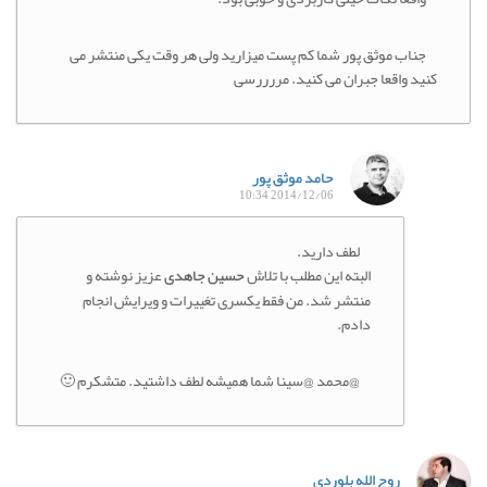
جناب موثق پور شما کم پست میزارید ولی هر وقت یکی منتشر می
کنید واقعا جبران می کنید. مررررسی
حامد موثق پور
2014/12/06 10:34
لطف دارید.
البته این مطلب با تلاش
حسین جاهدی
عزیز نوشته و
منتشر شد. من فقط یکسری تغییرات و ویرایش انجام
دادم.
@محمد @سینا شما همیشه لطف داشتید. متشکرم 🙂
روح الله بلوردی