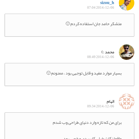
sizou_h
2014/12/06 07:04
متشکر حامد جان استفاده کردم 🙂
محمد :)
2014/12/06 08:49
بسیار موارد مفید و قابل توجهی بود ، ممنونم 🙂
الهام
2014/12/06 09:34
برای من که تازه وارد دنیای طراحی وب شدم
واقعا نکات خیلی کاربردی و خوبی بود.