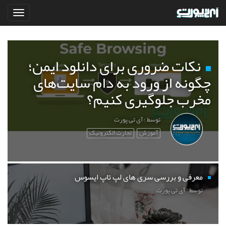
نکات ضروری برای دانلود ایمن؛
چگونه از ورود به دام سایت‌های
مخرب جلوگیری کنیم؟
توسط : آی تی پورت
آموزش
تجارت الکترونیک
معرفی و بررسی سری های لپ تاپ ایسوس
توسط : آی تی پورت