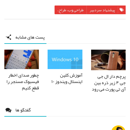
پیشنهاد سردبیر
طراحی وب، طراح،
پست های مشابه
آموزش کلین
چطور صدای اخطار
پرچم دار ال جی
اینستال ویندوز ۱۰
فیسبوک مسنجر را
جی ۴ زیر ذره بین
قطع کنیم
آی تی پورت می رود
گفتگو ها