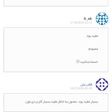
ft_nk
2014/12/11 17:18
مفید بود
ممنونم
خسته نباشید 🙂
قالب بتن
2016/03/20 19:23
بسیار مفید بود. ممنون به خاطر مفید بسیار کاربردی تون.