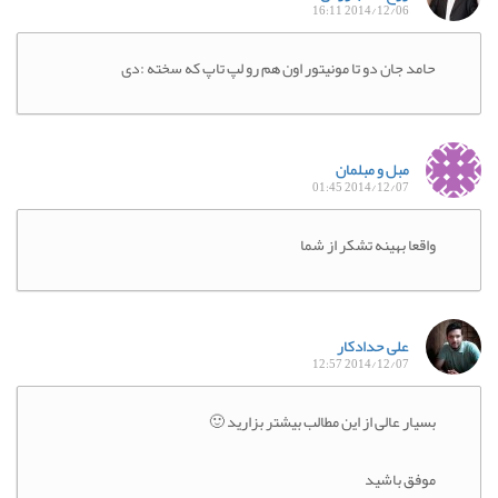
2014/12/06 16:11
حامد جان دو تا مونیتور اون هم رو لپ تاپ که سخته :دی
مبل و مبلمان
2014/12/07 01:45
واقعا بهینه تشکر از شما
علی حدادکار
2014/12/07 12:57
بسیار عالی از این مطالب بیشتر بزارید 🙂
موفق باشید