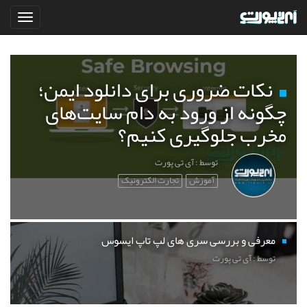
نکات ضروری برای دانلود ایمن؛
چگونه از ورود به دام سایت‌های
مخرب جلوگیری کنیم؟
توسط : آی تی پورت
آموزش
تجارت الکترونیک
معرفی و بررسی سری های لپ تاپ ایسوس
توسط : آی تی پورت