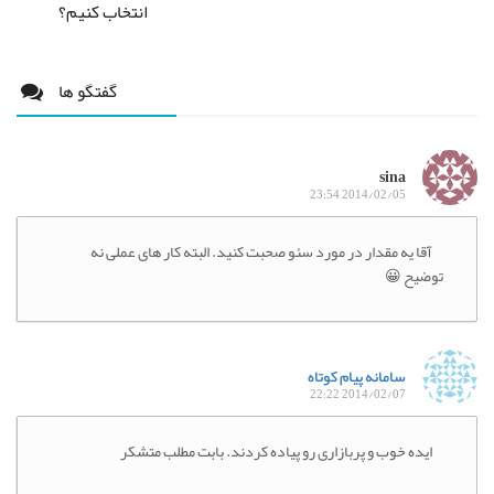
انتخاب کنیم؟
گفتگو ها
sina
2014/02/05 23:54
آقا یه مقدار در مورد سئو صحبت کنید. البته کار های عملی نه
توضیح 😀
سامانه پیام کوتاه
2014/02/07 22:22
ایده خوب و پربازاری رو پیاده کردند. بابت مطلب متشکر