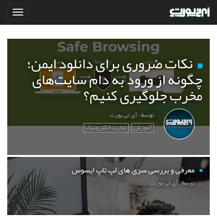
نکات ضروری برای دانلود ایمن؛
چگونه از ورود به دام سایت‌های
مخرب جلوگیری کنیم؟
توسط : آی تی پورت
آموزش
تجارت الکترونیک
معرفی و بررسی سری های لپ تاپ ایسوس
توسط : آی تی پورت