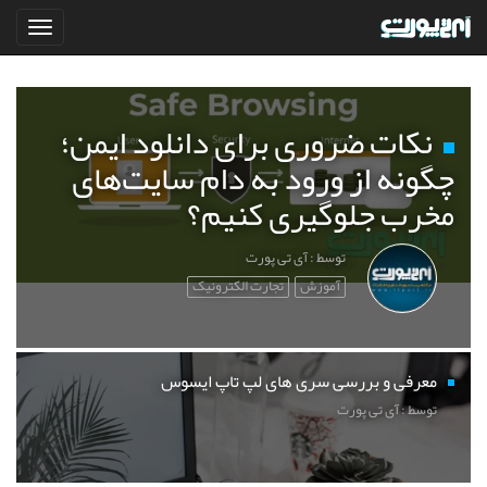
نکات ضروری برای دانلود ایمن؛
چگونه از ورود به دام سایت‌های
مخرب جلوگیری کنیم؟
توسط : آی تی پورت
آموزش
تجارت الکترونیک
معرفی و بررسی سری های لپ تاپ ایسوس
توسط : آی تی پورت