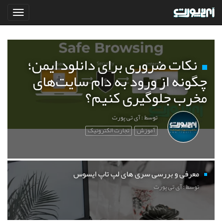
نکات ضروری برای دانلود ایمن؛
چگونه از ورود به دام سایت‌های
مخرب جلوگیری کنیم؟
توسط : آی تی پورت
آموزش
تجارت الکترونیک
معرفی و بررسی سری های لپ تاپ ایسوس
توسط : آی تی پورت