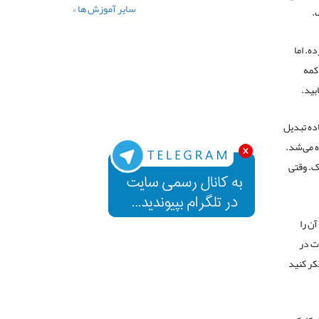
سایر آموزش ها »
.
. اما
کمه
بید.
ده تبدیل
ه می‌شد.
ر هم لایک. وقتی
آن را
وت در
کر کنید