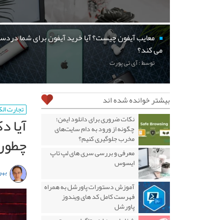
معایب آیفون چیست؟ آیا خرید آیفون برای شما دردسر
می کند؟
توسط : آی تی پورت
بیشتر خوانده شده اند
تجارت ال
آیا د
نکات ضروری برای دانلود ایمن؛
چگونه از ورود به دام سایت‌های
چطور
مخرب جلوگیری کنیم؟
معرفی و بررسی سری های لپ تاپ
ایسوس
بهر
آموزش دستورات پاورشل به همراه
فهرست کامل کد های ویندوز
پاورشل