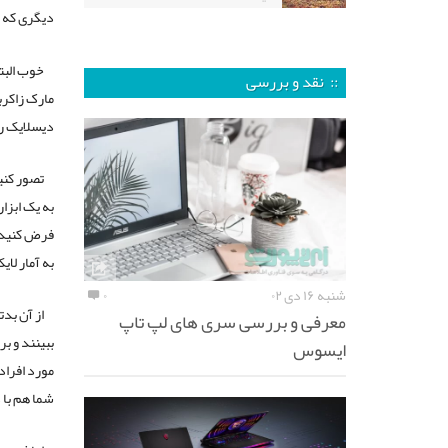
دیگری که 
خوب البت
:: نقد و بررسی
مارک زاکرب
دیسلایک را
تصور کنی
به یک ابزا
به آمار لا
شنبه ۱۶ دی ۰۲
۰
از آن بدت
معرفی و بررسی سری های لپ تاپ
ببینند و ب
ایسوس
مورد افراد
شما هم با 