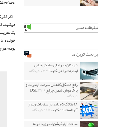
بودن و یا
اگر فکر 
می‌کنید. گ
تبلیغات متنی
یک نفر پست
خوانده! تا
بوده (هر چ
پر بحث ترین ها
خودتان به راحتی مشکل قطعی
اینترنت را حل کنید!
۷۳۴ دیدگاه
رفع مشکل کاهش سرعت اینترنت و
یا خاموش شدن چراغ DSL
۳۳۶
دیدگاه
۱۸ متاتگ که باید در صفحات وب از
آنها استفاده کنید.
۲۹۵ دیدگاه
ساخت اپلیکیشن اندروید در ۵