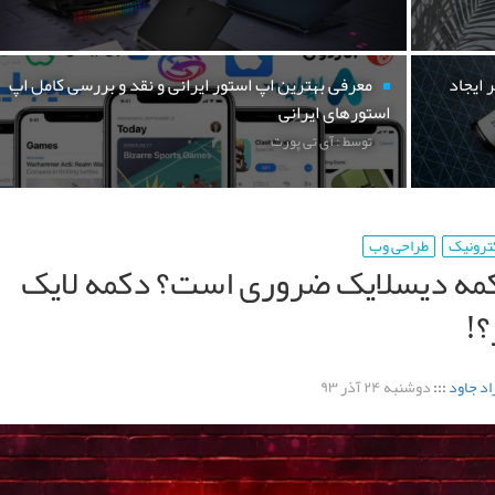
 ایجاد
معرفی بهترین اپ استور ایرانی و نقد و بررسی کامل اپ
استورهای ایرانی
توسط : آی تی پورت
کترونیک
طراحی وب
کمه دیسلایک ضروری است؟ دکمه لایک
؟!
اد جاود
:::
دوشنبه ۲۴ آذر ۹۳