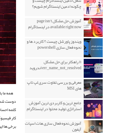
شغل ادمین اینستاگرام چیست و
چگونه ادمین اینستاگرام شویم؟
آموزش حل مشکل page isn’t
available right now در اینستاگرام
ویندوز پاورشل چیست ؟ کاربرد ها و
نحوه فعال سازی powershell
۱۱ راهکار برای حل مشکل
err_name_not_resolved اندروید
معرفی و بررسی تفاوت سری لپ تاپ
های MSI
همه ما ب
دوست شما د
جامع ترین و کاربردی ترین آموزش
استراتژی تولید محتوا در اینستاگرام
کلمه احساس
کار فیسبوک
آموزش نحوه فعال سازی هات اسپات
برخی ها ا
آیفون