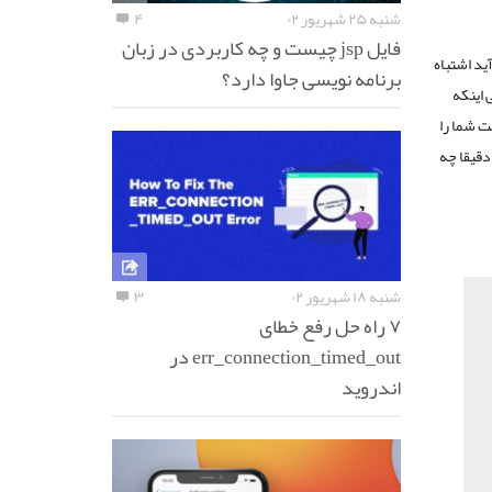
شنبه ۲۵ شهریور ۰۲
۴
فایل jsp چیست و چه کاربردی در زبان
ید اشتباه
برنامه نویسی جاوا دارد؟
 اینکه
ت شما را
دقیقا چه
شنبه ۱۸ شهریور ۰۲
۳
۷ راه حل رفع خطای
err_connection_timed_out در
اندروید