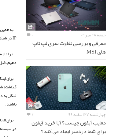
به همین 
جمعه ۲۸ مهر ۰۲
۰
IP در شبکه های کلاینت انجام گردد.
معرفی و بررسی تفاوت سری لپ تاپ
های MSI
دهیم. قبل از اموزش در باب ve
برای این
گذاشته شده
باشند.
چهارشنبه ۲۷ اسفند ۹۹
۲
برای انج
معایب آیفون چیست؟ آیا خرید آیفون
برای شما دردسر ایجاد می کند؟
صورت زیر به ساخت map network drive می پردازی