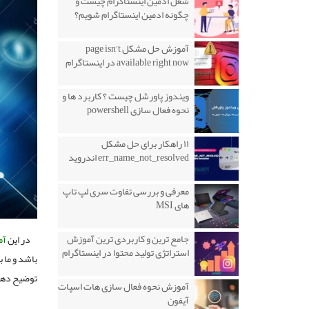
شغل ادمین اینستاگرام چیست و
چگونه ادمین اینستاگرام شویم؟
آموزش حل مشکل page isn’t
available right now در اینستاگرام
ویندوز پاورشل چیست ؟ کاربرد ها و
نحوه فعال سازی powershell
۱۱ راهکار برای حل مشکل
err_name_not_resolved اندروید
معرفی و بررسی تفاوت سری لپ تاپ
های MSI
جامع ترین و کاربردی ترین آموزش
در این
آم
استراتژی تولید محتوا در اینستاگرام
باشد و ما 
توضیح دهی
آموزش نحوه فعال سازی هات اسپات
آیفون