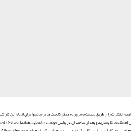
هیم اینتنرت را از طریق سیستم سرور به دیگر کلاینت ها برسانیم! برای انجام این کار تن
یک کانکشن BroadBnad بسازید و بعد از ساخت ان در بخش rk&sharingcentr>change
er setting