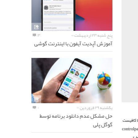
پنج شنبه ۲۳ اردیبهشت ۰۰
۳
آموزش آپدیت آیفون با اینترنت گوشی
یکشنبه ۲۹ فروردین ۰۰
۰
حل مشکل عدم دانلود برنامه توسط
ها کافیست
گوگل پلی
controlpanel >Netwo
adapt برروی کانکشن راست کلید کرده در تب sharing، تیکت ایتم Allow other network طبق