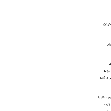
 کردن
تیار شما قرار
ک
رو به
سترسی داشته
رد نظر را
 سیستم سرور به اشتراک می گذاریم و بعد به سراغ سیستم ها کلاینت رفته و در My Computer آن به