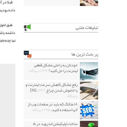
قبلا در 
داده بودیم
طبق اموز
تبلیغات متنی
اما Gateway را باید IP سیستم سرور را وارد نمائیم. مرور آموزش قبلی تا به همین جا کفایت می کند.
پر بحث ترین ها
خودتان به راحتی مشکل قطعی
اینترنت را حل کنید!
۷۳۴ دیدگاه
رفع مشکل کاهش سرعت اینترنت و
یا خاموش شدن چراغ DSL
۳۳۶
دیدگاه
۱۸ متاتگ که باید در صفحات وب از
آنها استفاده کنید.
۲۹۵ دیدگاه
ساخت اپلیکیشن اندروید در ۵