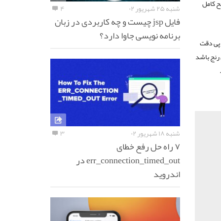
ح کامل
شنبه ۲۵ شهریور ۰۲
۴
فایل jsp چیست و چه کاربردی در زبان
برنامه نویسی جاوا دارد؟
 پی دقت
ن باشد و در دیگر کلاینت ها باید IP در همین رنج باشد
شنبه ۱۸ شهریور ۰۲
۳
۷ راه حل رفع خطای
err_connection_timed_out در
اندروید