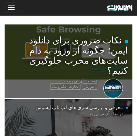
نکات ضروری برای دانلود
ایمن؛ چگونه از ورود به دام
سایت‌های مخرب جلوگیری
کنیم؟
توسط : آی تی پورت
آموزش
تجارت الکترونیک
معرفی و بررسی سری های لپ تاپ ایسوس
توسط : آی تی پورت