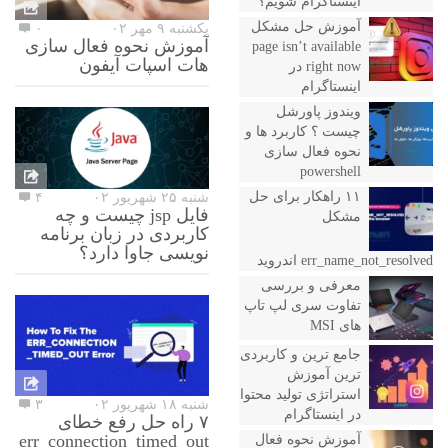
اینستاگرام شویم؟
آموزش حل مشکل
یکشنبه ۹ مهر ۰۲
۰
آموزش نحوه فعال سازی
page isn’t available
هات اسپات آیفون
right now در
اینستاگرام
ویندوز پاورشل
چیست ؟ کاربرد ها و
نحوه فعال سازی
powershell
۱۱ راهکار برای حل
شنبه ۲۵ شهریور ۰۲
۴
فایل jsp چیست و چه
مشکل
کاربردی در زبان برنامه
نویسی جاوا دارد؟
err_name_not_resolved اندروید
معرفی و بررسی
تفاوت سری لپ تاپ
های MSI
جامع ترین و کاربردی
ترین آموزش
استراتژی تولید محتوا
شنبه ۱۸ شهریور ۰۲
۳
در اینستاگرام
۷ راه حل رفع خطای
err_connection_timed_out
آموزش نحوه فعال