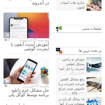
در اندروید
سازی هات اسپات
آیفون
تبلیغات متنی
پنج شنبه ۲۳ اردیبهشت ۰۰
۳
آموزش آپدیت آیفون با
اینترنت گوشی
پر بحث ترین ها
خودتان به راحتی
مشکل قطعی
اینترنت را حل کنید!
۷۳۴ دیدگاه
رفع مشکل کاهش
سرعت اینترنت و یا
یکشنبه ۲۹ فروردین ۰۰
۰
خاموش شدن چراغ
حل مشکل عدم دانلود
۳۳۶ دیدگاه
DSL
برنامه توسط گوگل پلی
۱۸ متاتگ که باید در
صفحات وب از آنها