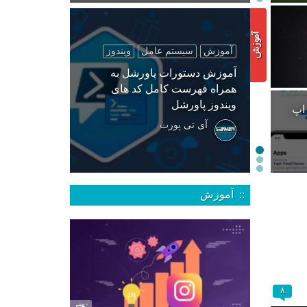
آموزش
سیستم عامل
ویندوز
آموزش دستورات پاورشل به
همراه فهرست کامل کد های
ویندوز پاورشل
 اپ
آی تی پورت
:: آموزش
۸