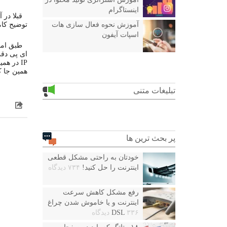
اینستاگرام
قبلا در
توضیح کام
آموزش نحوه فعال سازی هات
اسپات آیفون
طبق امو
همین جا ک
تبلیغات متنی
پر بحث ترین ها
خودتان به راحتی مشکل قطعی
اینترنت را حل کنید!
۷۳۴ دیدگاه
رفع مشکل کاهش سرعت
اینترنت و یا خاموش شدن چراغ
۳۳۶ دیدگاه
DSL