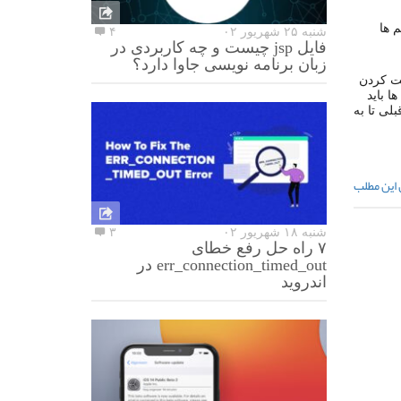
 ها
شنبه ۲۵ شهریور ۰۲
۴
فایل jsp چیست و چه کاربردی در
زبان برنامه نویسی جاوا دارد؟
ست کردن
اینت ها باید
موزش قبلی تا به
 این مطلب
شنبه ۱۸ شهریور ۰۲
۳
۷ راه حل رفع خطای
err_connection_timed_out در
اندروید