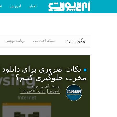
اخبار
آموزش
نق
پیگیر باشید :
شبکه اجتماعی
برنامه نویسی
نکات ضروری برای دانلود ا
مخرب جلوگیری کنیم؟
توسط : آی تی پورت
آموزش
تجارت الکترونیک