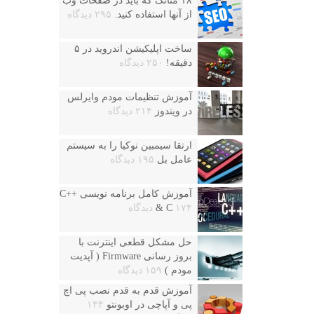
۱۸ متاتگ که باید در صفحات وب
از آنها استفاده کنید.
۲۹۵ دیدگاه
ساخت اپلیکیشن اندروید در ۵
دقیقه!
۲۵۰ دیدگاه
آموزش تنظیمات مودم وایرلس
در ویندوز
۲۱۴ دیدگاه
ارتقا سیمبین نوکیا را به سیستم
عامل بل
۱۹۵ دیدگاه
آموزش کامل برنامه نویسی ++C
۱۷۴ دیدگاه
& C
حل مشکل قطعی اینترنت با
بروز رسانی Firmware ( آپدیت
مودم )
۱۵۹ دیدگاه
آموزش قدم به قدم نصب پی اچ
پی و آپاچی در اوبونتو
۱۳۴