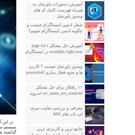
آموزش دستورات پاورشل به
همراه فهرست کامل کد های
ویندوز پاورشل
شغل ادمین اینستاگرام چیست و
چگونه ادمین اینستاگرام شویم؟
آموزش حل مشکل page isn’t
available right now در اینستاگرام
ویندوز پاورشل چیست ؟ کاربرد
ها و نحوه فعال سازی powershell
۱۱ راهکار برای حل مشکل
err_name_not_resolved اندروید
معرفی و بررسی تفاوت سری
لپ تاپ های MSI
در این
آ
سیستم سرو
جامع ترین و کاربردی ترین
گذاشته شو
آموزش استراتژی تولید محتوا در