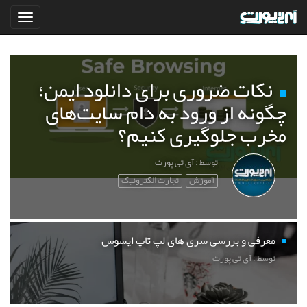
نکات ضروری برای دانلود ایمن؛
چگونه از ورود به دام سایت‌های
مخرب جلوگیری کنیم؟
توسط : آی تی پورت
آموزش
تجارت الکترونیک
معرفی و بررسی سری های لپ تاپ ایسوس
توسط : آی تی پورت