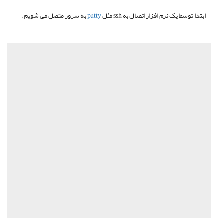
ابتدا توسط یک نرم افزار اتصال به ssh مثل
putty
به سرور متصل می شویم.