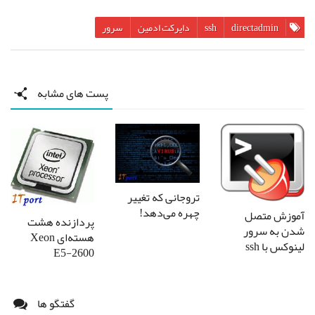
directadmin
ssh
دایرکت ادمین
سرور
پست های مشابه
تروجانی که تغییر
چهره می‌دهد!
آموزش متصل
پردازنده هشت
شدن به سرور
هسته‌ای Xeon
لینوکس با ssh
E5-2600
گفتگو ها