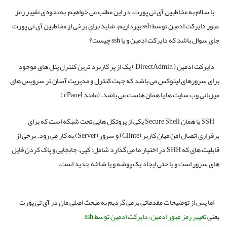
با سلام به مخاطبین آی تی پورت، در این مطلب می خواهیم به نحوه ی تغییر رمز
عبور دایرکت ادمین توسط ssh بپردازیم. شاید برای برخی از مخاطبین آی تی پورت
جای سوال باشد که دایرکت ادمین و یا ssh چیست؟
دایرکت ادمین ( DirectAdmin ) یک از پر کاربرد ترین کنترل پنل های موجود
برای سرورهای لینوکس می باشد که جهت کنترل و مدیریت آسان تر سرویس های
میزبانی وب سایت ها یا همان هاست می باشد. (مانند cPanel )
SSH یا همان Secure Shell یکی از پروتکل هایی تحت شبکه است که برای
برقراری اتصال امن میان کاربر (Clinte) و سرور (Server) به کار می رود. برخی از
قابلیت های که SHH در اختیار ما می گذارد شامل: کپی، جابجایی و پاک کردن فایل
های سرور است و یا حتی ایجاد یک پوشه و یا شاخه جدید است.
اما پس از توضیحات مقدماتی برمی گردیم به مبحث اصلی مان در آی تی پورت
یعنی
تغییر رمز عبور ادمین، دایرکت ادمین توسط ssh