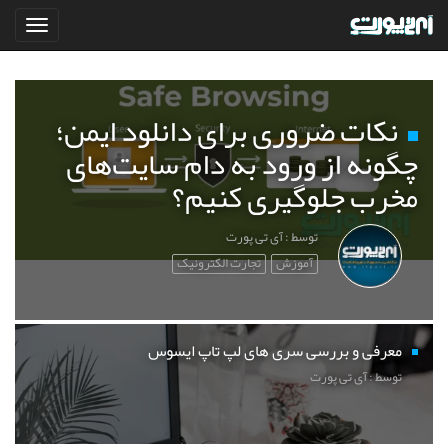
نکات ضروری برای دانلود ایمن؛
چگونه از ورود به دام سایت‌های
مخرب جلوگیری کنیم؟
توسط : آی تی پورت
آموزش
تجارت الکترونیک
معرفی و بررسی سری های لپ تاپ ایسوس
توسط : آی تی پورت