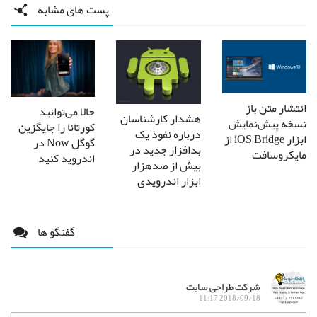
پست های مشابه
انتشار متن باز
حالا می‌توانید
هشدار کار‌شناسان
نسخه پیش‌نمایش
کورتانا را جایگزین
درباره نفوذ یک
ابزار iOS Bridge از
گوگل Now در
بدافزار جدید در
مایکروسافت
اندروید کنید
بیش از صدهزار
ابزار اندرویدی
گفتگو ها
شرکت طراحی سایت
2018/09/18 11:17