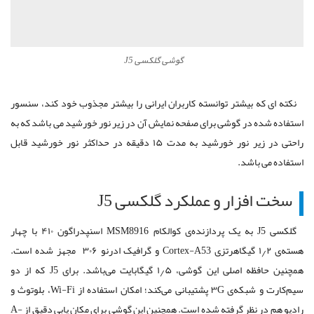
گوشی گلکسی J5
نکته ای که بیشتر توانسته کاربران ایرانی را بیشتر مجذوب خود کند، سنسور
استفاده شده در گوشی برای صفحه نمایش آن در زیر نور خورشید می باشد که به
راحتی در زیر نور خورشید به مدت ۱۵ دقیقه در حداکثر نور خورشید قابل
استفاده می باشد.
سخت افزار و عملکرد گلکسی J5
گلکسی J5 به یک پردازنده‌ی کوالکام MSM8916 اسنپدراگون ۴۱۰ با چهار
هسته‎‌ی ۱٫۲ گیگاهرتزی Cortex-A53 و گرافیک ادرنو ۳۰۶ مجهز شده است.
همچنین حافظه اصلی این گوشی، ۱٫۵ گیگابایت می‌باشد. برای J5 که از دو
سیم‌کارت و شبکه‌ی ۳G پشتیبانی می‌کند؛ امکان استفاده از Wi-Fi، بلوتوث و
رادیو هم در نظر گرفته شده است. همچنین این گوشی برای مکان‌ یابی دقیق از A-