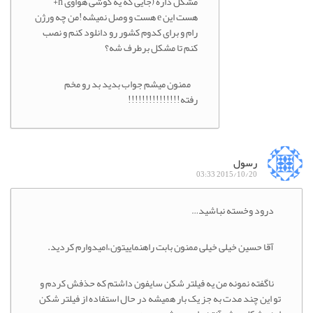
مشکل داره (جایی که یه گوشی هواوی h+
هست این e هست و وصل نمیشه!من چه ورژن
رام و برای کدوم کشور رو دانلود کنم و نصب
کنم تا مشکل برطرف شه؟
ممنون میشم جواب بدید بد رو مخم
رفته!!!!!!!!!!!!!!!
رسول
2015/10/20 03:33
درود وخسته نباشید…
آقا حسین خیلی خیلی ممنون بابت راهنماییتون،امیدوارم کردید.
ناگفته نمونه من یه فیلتر شکن سایفون داشتم که حذفش کردم و
تو این چند مدت به جز یک بار همیشه در حال استفاده از فیلتر شکن