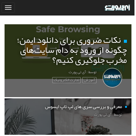
نکات ضروری برای دانلود ایمن؛
چگونه از ورود به دام سایت‌های
مخرب جلوگیری کنیم؟
توسط : آی تی پورت
آموزش
تجارت الکترونیک
معرفی و بررسی سری های لپ تاپ ایسوس
توسط : آی تی پورت