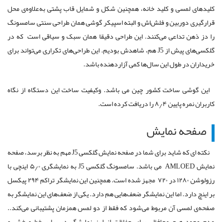
کلید‌های لمسی و کلید خانه، همچنین شکل و شمایل قاب پشتی به‌علاوه‌ی محل
قرارگیری دوربین و فلش‌اش و البته اسپیکر گوشی همان طراحی سنتی سامسونگ
را دز ذهن تداعی می‌کنند. این طراحی دقیقا همان سبک و سیاقی است که در
گلکسی‌های پیش از J5 هم، شاهدش بودیم. این طراحی‌های تکراری می‌تواند برای
خریداران در طول این سال‌ها کمی آزاردهنده باشد.
این گوشی ساخت کشور چین می باشد. وکیفیت ساخت این دستگاه از نگاه
کاربران نمره پایین ۸٫۴ را دریافت کرده است.
صفحه نمایش
نکته ای که شاید برای شما در صفحه نمایش گلکسی J5 مهم به نظر برسد، صفحه
نمایش AMLOED می باشد. سامسونگ گلکسی J5 به نمایشگری ۵٫۰ اینچی با
رزولوشن ۱۲۸۰ در ۷۲۰ مجهز شده است. همچنین این نمایشگر تراکم ۲۹۴ پیکسل
بر اینچ دارد. اما این نمایشگر ضعف‌هایی هم دارد. یکی از ضعف‌های این نمایشگر به
صفحه‌ی لمسی آن مربوط می‌شود که فقط از دو لمس همزمان پشتیبانی می‌کند..
عدم وجود هیچ محافظی برای حفاظت از این نمایشگر در برابر خط و خش و