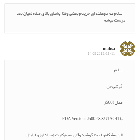
سلام مم دوهفته ای خریدم بعضی وقتا اپشنای بالا ی صفه نمیان بعد
درست میشه
mahsa
2015/11/11 14:09
سلام
گوشی من
مدل j500f
با PDA Version : J500FXXU1AOI1
الان مشکلم با دیتا گوشیه وقتی سیم کارت همراه اول یا رایتل