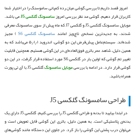
امروز قصد داریم تا بررسی گوشی میان رده کمپانی ساموسنگ را در اختیار شما
کاربران قرار دهیم. گوشی مد نظر بررسی امروز
سامسونگ گلکسی J5
می باشد.
موبایل سامسونگ گلکسی J5 و گلکسی J7 که ماه پیش از سوی سامسونگ معرفی
شدند، به جدیدترین نسخه‌ی تاچ‌ویز (مانند
سامسونگ گلکسی S6
) مجهز
شده‌اند. سیستم‌عامل پیش‌فرض این دو گوشی، اندروید ۵٫۱٫۱ می‌باشد که به
همین دلیل، شاهد عمر باتری فوق‌العاده‌ای در این گوشی هستیم. همچنین قابلیت
تغییر تم گوشی که اولین بار در گلکسی S6 مورد استفاده قرار گرفت، در این دو
گوشی قرار دارد. در ادامه با بررسی
موبایل سامسونگ
گلکسی J5 با آی تی پورت
همراه باشید.
طراحی سامسونگ گلکسی J5
در ابتدا بیایید تا بدنه و طراحی گلکسی J5 را بررسی کنیم. گلکسی J5 دارای یک
بدنه‌ی پلاستیکی است. به همین دلیل، باتری این گوشی قابل تعویض است و
می‌توان درب پشتی این گوشی را باز کرد. در جلوی این دستگاه مانند گوشی‌های