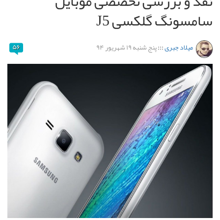
نقد و بررسی تخصصی موبایل
سامسونگ گلکسی J5
میلاد جبری
:::
پنج شنبه ۱۹ شهریور ۹۴
۵۶