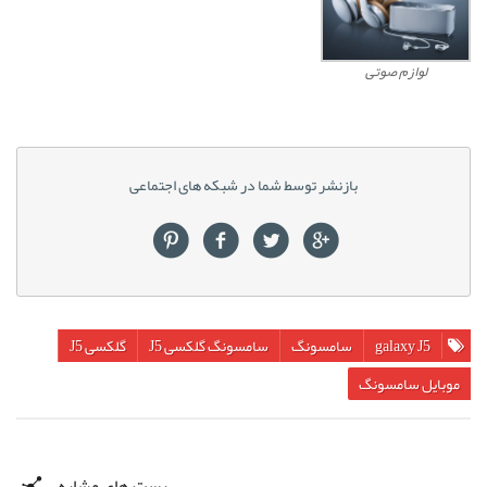
لوازم صوتی
بازنشر توسط شما در شبکه های اجتماعی
galaxy J5
سامسونگ
سامسونگ گلکسی J5
گلکسی J5
موبایل سامسونگ
پست های مشابه