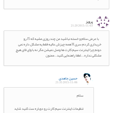
پرویز
2015/11/03 21:20
با عرض سلام و خسته نباشید من چند روزی مشیه که J5 رو
خریداری کردم سری H همه چیزش عالیه فقط یه مشکل داره نمی
دونم چرا اینترنت سیم کارت ها وصل نمیشن مگر نه با وای فای هیچ
مشکلی نداره….لطفا راهنمایی کنید…ممنون
حسین جاهدی
2015/11/06 21:35
سلام
تنظیمات اینترنت سیم کارت رو دوباره ست کنید شاید