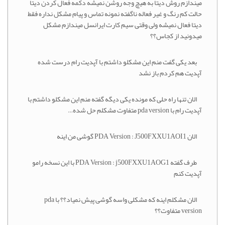
میندازم روش دیتا به هیچ وجه روشن نمیشه دکمه فعال کردن دیتا
حالت کم رنگ و غیر فعاله ناگفته نمونه تماس و پیام مشکل نداره فقط
دیتا فعال نمیشه ولی وقتی سیم کارت ایرانسل میندازم مشکل
میدونید از کجاس؟؟
بعد یکی گفت منم این مشکلو داشتم با آپدیت رام درست شده
آپدیت هم کردم باز نشد
الان تنها راه حلی که مونده یکی دیگه گفته منم این مشکلو داشتم با
آپدیت رام با pda version متفاوت مشکلم حل شده…
الان PDA Version : J500FXXU1AOI1 گوشی من اینه
طرف گفته PDA Version : j500FXXU1AOG1 با این نسخه رامو
آپدیت کنم
الان مشکلم اینه که مشکلی واسه گوشی پیش نمیاد؟؟ با pda
version متفاوت؟؟