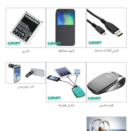
کابل micro USB
کیف محافظ
باتری
لنز دوربین
هندزفری
شارژ همراه