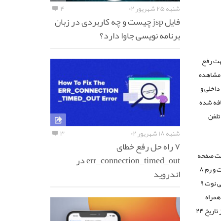
شنبه ۲۵ شهریور ۰۲
۴
فایل jsp چیست و چه کاربردی در زبان
برنامه نویسی جاوا دارد؟
ت می‌باشد که جهت رفع
 مشاهده
داخلی و
اضافه شده
تلفن
شنبه ۱۸ شهریور ۰۲
۳
۷ راه حل رفع خطای
 کیفیت صفحه
err_connection_timed_out در
نمایش و … نیز بسیار بالاتر رفته است. گلکسی نوت ۹ در دو نوع با ظرفیت حافظه داخلی ۵۱۲ گیگابایت و رم ۸
اندروید
گیگابایت و ظرفیت حافظه داخلی ۱۲۸ گیگابایت و رم ۶ گیگابایت عرضه شده است. سامسونگ گلکسی نوت ۹
‌های همراه
سری نوت این شرکت معرفی گردید. امکان خرید سامسونگ گلکسی نوت ۹ در کشور انگلستان نیز از تاریخ ۲۴