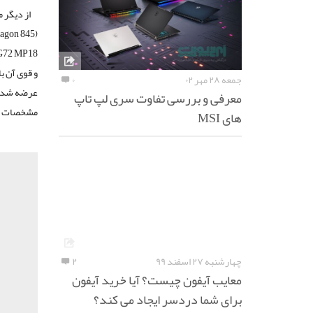
agon 845
(
G72 MP18
و قوی آن با
جمعه ۲۸ مهر ۰۲
۰
معرفی و بررسی تفاوت سری لپ تاپ
مشخصات نوت ۹ را می‌توان در هنگام خرید اینترنتی این 
های MSI
چهارشنبه ۲۷ اسفند ۹۹
۲
معایب آیفون چیست؟ آیا خرید آیفون
برای شما دردسر ایجاد می کند؟