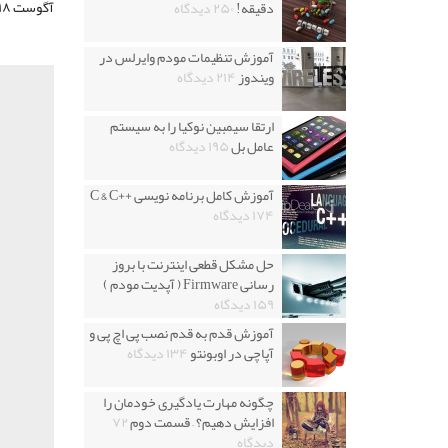
آگوست ۲۰۱۸ (۲ شهریور ۱۳۹۷) فراهم شد. گلکسی نوت ۹ امروزه در ایران نیز قابل خریداری می‌باشد.
دقیقه!
۲۵۰ دیدگاه
آموزش تنظیمات مودم وایرلس در
ویندوز
۲۱۴ دیدگاه
ارتقا سیمبین نوکیا را به سیستم
عامل بل
۱۹۵ دیدگاه
آموزش کامل برنامه نویسی ++C & C
۱۷۴ دیدگاه
حل مشکل قطعی اینترنت با بروز
رسانی Firmware ( آپدیت مودم )
۱۵۹ دیدگاه
آموزش قدم به قدم نصب پی اچ پی و
آپاچی در اوبونتو
۱۳۴ دیدگاه
چگونه مهارت یادگیری خودمان را
افزایش دهیم؟ – قسمت دوم
۷۲
دیدگاه