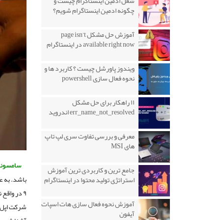
شغل ادمین اینستاگرام چیست و
چگونه ادمین اینستاگرام شویم؟
آموزش حل مشکل page isn’t
available right now در اینستاگرام
ویندوز پاورشل چیست ؟ کاربرد ها و
نحوه فعال سازی powershell
۱۱ راهکار برای حل مشکل
err_name_not_resolved اندروید
معرفی و بررسی تفاوت سری لپ تاپ
های MSI
سامسونگ
جامع ترین و کاربردی ترین آموزش
استراتژی تولید محتوا در اینستاگرام
۹ در واق
آموزش نحوه فعال سازی هات اسپات
شرکت اپل 
آیفون