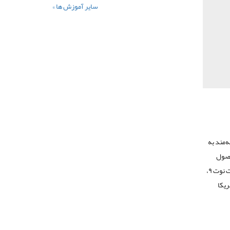
سایر آموزش ها »
‌مند به
ش محصول
میلی‌متر می‌باشد. نکته‌ی مهم در معرفی مشخصات نوت ۹،
ریکا