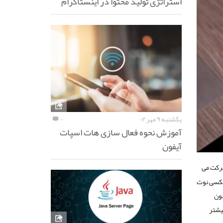
استراتژی تولید محتوا در اینستاگرام
یکشنبه ۹ مهر ۰۲
۰
آموزش نحوه فعال سازی هات اسپات
آیفون
رکت می
نیاست. گلکسی نوت
چون
یشتر