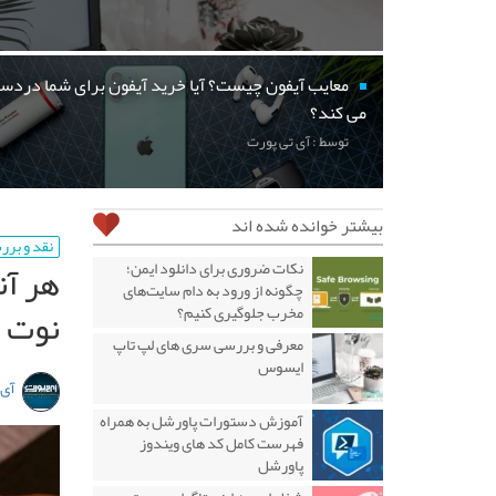
معایب آیفون چیست؟ آیا خرید آیفون برای شما دردسر
می کند؟
توسط : آی تی پورت
بیشتر خوانده شده اند
نقد و بر
هر آن
نکات ضروری برای دانلود ایمن؛
چگونه از ورود به دام سایت‌های
نوت ۹ بدانیم
مخرب جلوگیری کنیم؟
معرفی و بررسی سری های لپ تاپ
ایسوس
آی 
آموزش دستورات پاورشل به همراه
فهرست کامل کد های ویندوز
پاورشل