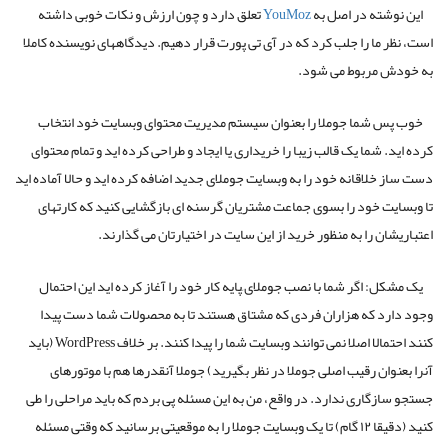
این نوشته در اصل به
YouMoz
تعلق دارد و چون ارزش و نکات خوبی داشته
است، نظر ما را جلب کرد که در آی تی پورت قرار دهیم. دیدگاههای نویسنده کاملا
به خودش مربوط می شود.
خوب پس شما جوملا را بعنوان سیستم مدیریت محتوای وبسایت خود انتخاب
کرده اید. شما یک قالب زیبا را خریداری یا ایجاد و طراحی کرده اید و تمام محتوای
دست ساز خلاقانه خود را به وبسایت جوملای جدید اضافه کرده اید و حالا آماده اید
تا وبسایت خود را بسوی جماعت مشتریان گرسنه ای بازگشایی کنید که کارتهای
اعتباریشان را به منظور خرید از این سایت در اختیارتان می گذارند.
یک مشکل: اگر شما با نصب جوملای ِپایه کار خود را آغاز کرده اید این احتمال
وجود دارد که هزاران فردی که مشتاق هستند تا به محصولات شما دست پیدا
کنند احتمالا اصلا نمی توانند وبسایت شما را پیدا کنند. بر خلاف WordPress (باید
آنرا بعنوان رقیب اصلی جوملا در نظر بگیرید) جوملا آنقدرها هم با موتورهای
جستجو سازگاری ندارد. در واقع، من به این مسئله پی بردم که باید مراحلی را طی
کنید (دقیقا ۱۲ گام) تا یک وبسایت جوملا را به موقعیتی برسانید که وقتی مسئله