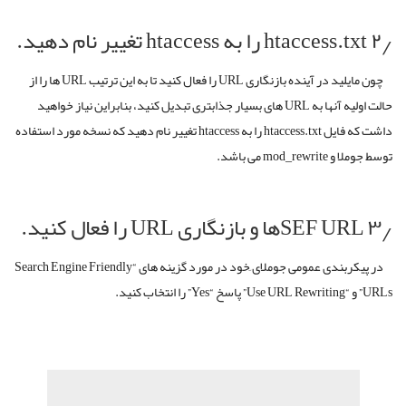
۲٫ htaccess.txt را به htaccess تغییر نام دهید.
چون مایلید در آینده بازنگاری URL را فعال کنید تا به این ترتیب URL ها را از
حالت اولیه آنها به URL های بسیار جذابتری تبدیل کنید، بنابراین نیاز خواهید
داشت که فایل htaccess.txt را به htaccess تغییر نام دهید که نسخه مورد استفاده
توسط جوملا و mod_rewrite می باشد.
۳٫ SEF URLها و بازنگاری URL را فعال کنید.
در پیکربندی عمومی جوملای ِخود در مورد گزینه های “Search Engine Friendly
URLs” و “Use URL Rewriting” پاسخ “Yes” را انتخاب کنید.