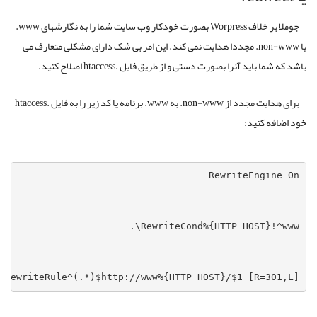
جوملا بر خلاف Worpress بصورت خودکار وب سایت شما را به نگارشهای www.
یا non-www. مجددا هدایت نمی کند. این امر بی شک دارای مشکلی متعارف می
باشد که شما باید آنرا بصورت دستی و از طریق فایل .htaccess اصلاح کنید.
برای هدایت مجدد از non-www. به www. برنامه یا کد زیر را به فایل .htaccess
خود اضافه کنید:
RewriteRule^(.*)$http://www%{HTTP_HOST}/$1 [R=301,L]