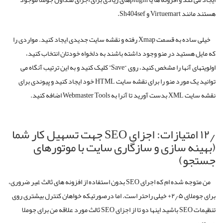
که بسیاری از سایتهای جوملای ما در واقع در مقایسه با سایتهای WordPressی
مشابهی که ما ایجاد کرده ایم اغلب عملکرد بهتری دارند.
۱۱٫ نصب Xmap
Xmap بی شک بهترین جزء برای نقشه سایت می باشد که من تا به حال برای
جوملا یافته ام.
Xmap بصورت یکپارچه ای نقشه های سایت HTML و XML را برای وبسایت شما
ایجاد می کند و افزونه ها یا pluginهای زیادی برای اجزای متداول جوملا موجود
هستند مانند Virtuemart و Sh404sef.
خیلی ساده به قسمت Xmap رفته و نقشه سایت جدیدی ایجاد کنید. مواردی را
که مایل هستید در منو وجود داشته باشند به دلخواه خودتان انتخاب کنید،
اولویتهای آنها را مشخص کنید، روی “Save” کلیک کنید و به این ترتیب آنگاه می
توانید یک مورد منو را برای نقشه سایت HTML خود ایجاد کنید و پیوندی برای