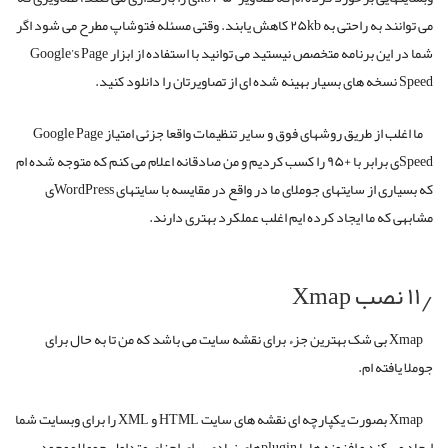
براساس میزبان شما، شاید بتوانید فشرده سازی سایز سرور را از طریق میزبانی
صفحه کنترل کامپیوترتان فعال کنید. توصیه می کنم از ارائه دهنده خدمات
میزبانی خود بپرسید که چگونه می توانید این کار را انجام دهید.
۱۰٫۳٫ تصاویر خود را بهینه کنید.
بهینه سازی تصاویر چیزی است که هر طراح وبی باید انجام آنرا تضمین کند، بدون
توجه به اینکه آیا از جوملا استفاده می کنید یا نه. مسخره است که من چند مرتبه با
وبسایتهایی برخورد کرده ام که تصاویر ۳۵۰ kbی را بارگذاری می کنند، تصاویری که
می توانند به راحتی به ۲۵kb کاهش یابند. وقتی مسئله فتوشاپ مطرح می شود اگر
شما در این برنامه متخصص نیستید می توانید با استفاده از ابزار Google’s Page
Speed نسخه های بسیار بهینه شده ای از تصاویرتان را دانلود کنید.
ما اغلب از طریق روشهای فوق و سایر تنظیمات واقعا جزئی امتیاز Google Page
Speedی برابر با +۹۵ را کسب کردیم و من صادقانه اعلام می کنم که متوجه شده ام