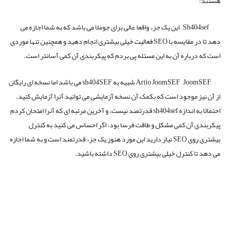
نقشه سایت XML بدست آورید تا آنرا به Webmaster Tools اضافه کنید.
۱۲٫ امتیازات: اجزای SEO جهت تسهیل کار شما
(بهینه سازی و سازگاری سایت با موتورهای
جستجو)
من متوجه شده ام که اجرای SEO بدون استفاده از افزونه های ثالث غیر ضروری،
برای جوملای ۲٫۵+ خیلی راحتر است. اما درصورتیکه خواهان کنترل بیشتری روی
تنظیمات SEO باشید اینها دو تا از اجزای SEO ثالث مورد علاقه من برای جوملا
هستند:
– Sh404sef – این یک جزء واقعا عالی برای جوملا می باشد که به شما اجازه می
دهد تا در مقایسه با SEO فعالیت خیلی بیشتری انجام دهید و همچنین تنها موردی
است که درباره آن به این مسئله پی بردم که پیکربندی آن کمی آسانتر است.
– Artio JoomSEF – JoomSEF شبیه به sh404SEF می باشد اما نسخه ای رایگان