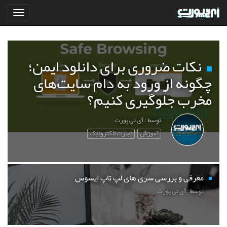
نکات ضروری برای دانلود ایمن؛
چگونه از ورود به دام سایت‌های
مخرب جلوگیری کنیم؟
توسط : آی تی پورت
آموزش
تجارت الکترونیک
معرفی و بررسی سری های لپ تاپ ایسوس
توسط : آی تی پورت