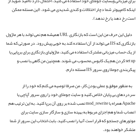
برای میزبانی وبسایت جوملای خود استفاده می کنید، احتمال دارد ناامید شوید از
اینکه کامپیوتر شما دچار اختلالات و کندی شدیدی می شود. (این مسئله ممکن
است رخ دهد یا رخ ندهد).
دلیل این حرف من این است که بازنگاری URL همیشه هم نمی تواند با هر ماژول
بازنگاری که IIS می تواند از آن استفاده کند به خوبی پیش رود. در صورتی که شما
از یک حساب میزبانی مشترک استفاده می کنید، ماژولهای بازنگاری برای برپایی یا
set up کردن هم یک کابوس محسوب می شوند. همچنین من گاهی با نصب و
پیکربندی جوملا روی سرور IIS مسئله دارم.
به منظور موفق و عملی بودن کار، من صرفا توصیه می کنم که خود را از
سردردهای بی پایان خلاص کنید و سایت جوملای خود را روی سرور آپاچی یا
Apache همراه با mod_rewrite نصب شده بر روی آن برپا کنید. به این ترتیب هم
اعصاب شما و هم اجزای مربوط به بهینه سازی و سازگار سازی سایت برای
موتورهای جستجو که قرار است آنها را نصب کنید، بابت انتخاب این سرور از شما
متشکر خواهند بود.