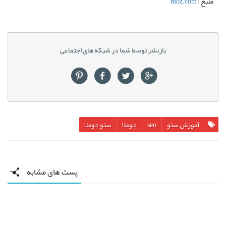
خوب باشد، و نیاز ندارد که استثنایی باشد. این مسئله خصوصا زمانی صادق است
که تغییرات الگوریتمی اخیر و مجموعه ذهنیات گوگل را در نظر می گیریم که تلاش
می کند تا با برخی سایتها بهتر از قبل کار کند، سایتهایی که سازگاری و بهینه سازی
ضعیفی دارند اما قابل اطمینان هستند.
آیا شما از ایده و ترفند دیگری برای بهینه سازی وبسایت جوملا اطلاع دارید؟
شاید تجربه بدی با جوملا داشته اید؟ نظرات خود را در این موارد با ما در میان
بگذارید. (
دیگر مطالب بخش سئو آی تی پورت را هم به شما پیشنهاد می کنیم.
)
[aio_button align=”right” animation=”flash” color=”pink” size=”small”
icon=”none” text=”دانلود این مطلب در فایل PDF” target=”_blank”
url=”http://www.itport.ir/wp-content/uploads/2013/07/joomla-website-
seo-training-itport.ir_.pdf”]
منبع :
moz.com